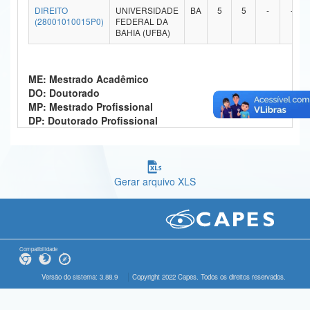
DIREITO
UNIVERSIDADE
BA
5
5
-
-
Ministério da Ciência, Tecnologia, Inovações e Comunicações
(28001010015P0)
FEDERAL DA
BAHIA (UFBA)
Ministério do Meio Ambiente
Ministério do Turismo
ME: Mestrado Acadêmico
DO: Doutorado
Ministério do Desenvolvimento Regional
MP: Mestrado Profissional
DP: Doutorado Profissional
Controladoria-Geral da União
Ministério da Mulher, da Família e dos Direitos Humanos
Gerar arquivo XLS
Secretaria-Geral
Secretaria de Governo
Gabinete de Segurança Institucional
Compatibilidade
Advocacia-Geral da União
Versão do sistema: 3.88.9
Copyright 2022 Capes. Todos os direitos reservados.
Banco Central do Brasil