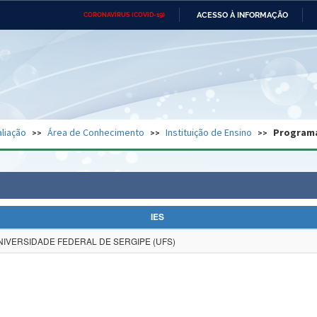
ACESSO À INFORMAÇÃO
CORONAVÍRUS (COVID-19)
Ministério da Defesa
Ministério das Relações
Mini
Exteriores
IR
PARA
O
CONTEÚDO
Ministério da Cidadania
Ministério da Saúde
Mini
Ministério do Desenvolvimento
Controladoria-Geral da União
Minis
Regional
e do
liação
Área de Conhecimento
Instituição de Ensino
Program
Advocacia-Geral da União
Banco Central do Brasil
Plana
IES
NIVERSIDADE FEDERAL DE SERGIPE (UFS)