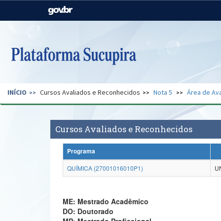
Casa Civil
Ministério da Justiça e
Segurança Pública
Ministério da Agricultura,
Ministério da Educação
Pecuária e Abastecimento
Ministério do Meio Ambiente
Ministério do Turismo
INÍCIO
Cursos Avaliados e Reconhecidos
Nota 5
Área de Ava
Secretaria de Governo
Gabinete de Segurança
Institucional
Cursos Avaliados e Reconhecidos
Programa
QUÍMICA (27001016010P1)
U
ME: Mestrado Acadêmico
DO: Doutorado