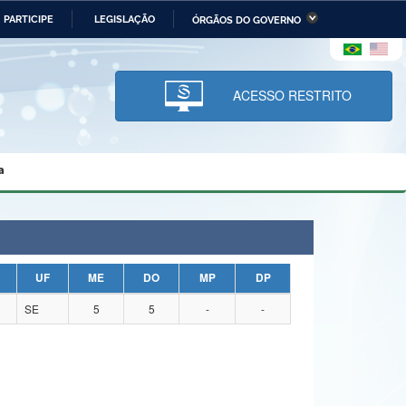
PARTICIPE
LEGISLAÇÃO
ÓRGÃOS DO GOVERNO
stério da Economia
Ministério da Infraestrutura
stério de Minas e Energia
Ministério da Ciência,
Tecnologia, Inovações e
ACESSO RESTRITO
Comunicações
tério da Mulher, da Família
Secretaria-Geral
s Direitos Humanos
a
lto
UF
ME
DO
MP
DP
SE
5
5
-
-