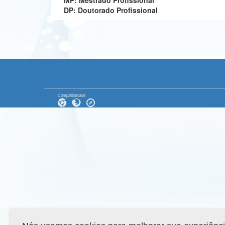
MP: Mestrado Profissional
DP: Doutorado Profissional
Compatibilidade