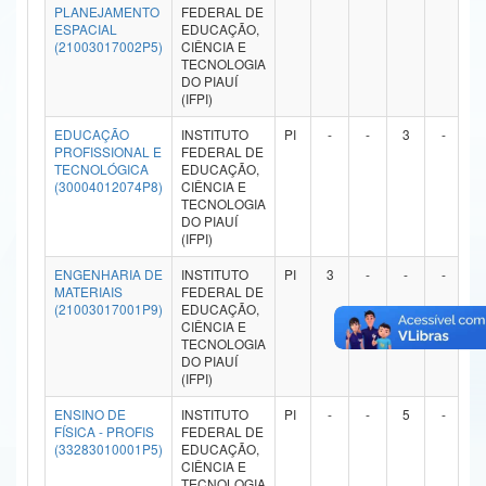
PLANEJAMENTO
FEDERAL DE
Ministério da Ciência, Tecnologia, Inovações e Comunicações
ESPACIAL
EDUCAÇÃO,
(21003017002P5)
CIÊNCIA E
TECNOLOGIA
Ministério do Meio Ambiente
DO PIAUÍ
(IFPI)
Ministério do Turismo
EDUCAÇÃO
INSTITUTO
PI
-
-
3
-
PROFISSIONAL E
FEDERAL DE
Ministério do Desenvolvimento Regional
TECNOLÓGICA
EDUCAÇÃO,
(30004012074P8)
CIÊNCIA E
Controladoria-Geral da União
TECNOLOGIA
DO PIAUÍ
(IFPI)
Ministério da Mulher, da Família e dos Direitos Humanos
ENGENHARIA DE
INSTITUTO
PI
3
-
-
-
Secretaria-Geral
MATERIAIS
FEDERAL DE
(21003017001P9)
EDUCAÇÃO,
CIÊNCIA E
Secretaria de Governo
TECNOLOGIA
DO PIAUÍ
Gabinete de Segurança Institucional
(IFPI)
ENSINO DE
INSTITUTO
PI
-
-
5
-
Advocacia-Geral da União
FÍSICA - PROFIS
FEDERAL DE
(33283010001P5)
EDUCAÇÃO,
Banco Central do Brasil
CIÊNCIA E
TECNOLOGIA