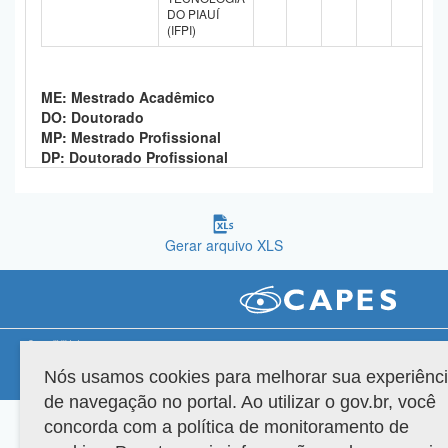
DO PIAUÍ
Planalto
(IFPI)
ME: Mestrado Acadêmico
DO: Doutorado
MP: Mestrado Profissional
DP: Doutorado Profissional
Gerar arquivo XLS
Compatibilidade
Nós usamos cookies para melhorar sua experiênc
Versão do sistema: 3.88.9
Copyright 2022 Capes. Todos os direitos reservados.
de navegação no portal. Ao utilizar o gov.br, você
concorda com a política de monitoramento de