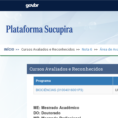
Casa Civil
Ministério da Justiça e
Segurança Pública
Ministério da Agricultura,
Ministério da Educação
Pecuária e Abastecimento
Ministério do Meio Ambiente
Ministério do Turismo
INÍCIO
Cursos Avaliados e Reconhecidos
Nota 6
Área de Ava
Secretaria de Governo
Gabinete de Segurança
Institucional
Cursos Avaliados e Reconhecidos
Programa
BIOCIÊNCIAS (31004016001P3)
U
ME: Mestrado Acadêmico
DO: Doutorado