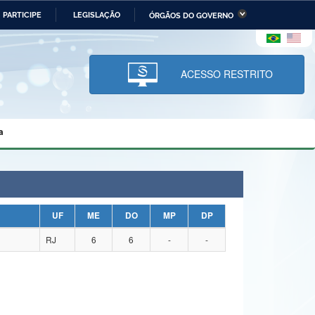
PARTICIPE
LEGISLAÇÃO
ÓRGÃOS DO GOVERNO
stério da Economia
Ministério da Infraestrutura
stério de Minas e Energia
Ministério da Ciência,
Tecnologia, Inovações e
ACESSO RESTRITO
Comunicações
tério da Mulher, da Família
Secretaria-Geral
s Direitos Humanos
a
lto
UF
ME
DO
MP
DP
RJ
6
6
-
-