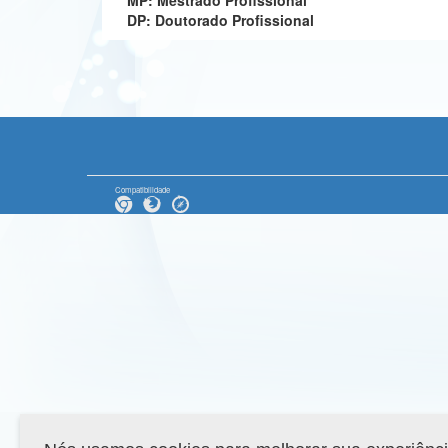
MP: Mestrado Profissional
DP: Doutorado Profissional
Compatibilidade