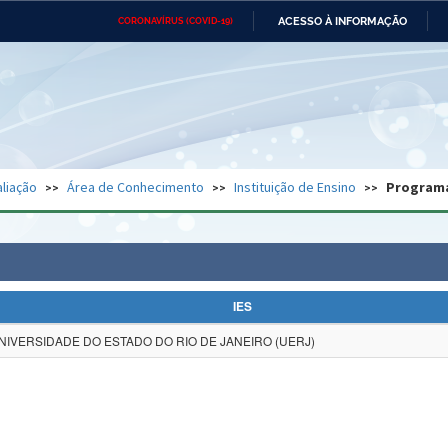
ACESSO À INFORMAÇÃO
CORONAVÍRUS (COVID-19)
Ministério da Defesa
Ministério das Relações
Mini
Exteriores
IR
PARA
O
CONTEÚDO
Ministério da Cidadania
Ministério da Saúde
Mini
Ministério do Desenvolvimento
Controladoria-Geral da União
Minis
Regional
e do
liação
Área de Conhecimento
Instituição de Ensino
Program
Advocacia-Geral da União
Banco Central do Brasil
Plana
IES
NIVERSIDADE DO ESTADO DO RIO DE JANEIRO (UERJ)