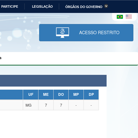
PARTICIPE
LEGISLAÇÃO
ÓRGÃOS DO GOVERNO
stério da Economia
Ministério da Infraestrutura
stério de Minas e Energia
Ministério da Ciência,
Tecnologia, Inovações e
ACESSO RESTRITO
Comunicações
tério da Mulher, da Família
Secretaria-Geral
s Direitos Humanos
a
lto
UF
ME
DO
MP
DP
MG
7
7
-
-