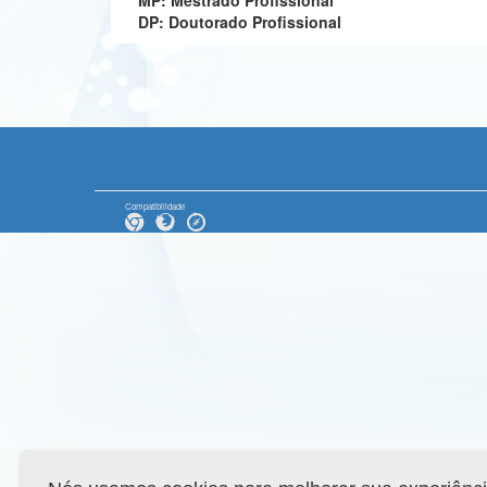
MP: Mestrado Profissional
DP: Doutorado Profissional
Compatibilidade