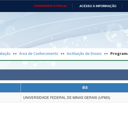
ACESSO À INFORMAÇÃO
CORONAVÍRUS (COVID-19)
Ministério da Defesa
Ministério das Relações
Mini
Exteriores
IR
PARA
O
CONTEÚDO
Ministério da Cidadania
Ministério da Saúde
Mini
Ministério do Desenvolvimento
Controladoria-Geral da União
Minis
Regional
e do
liação
Área de Conhecimento
Instituição de Ensino
Program
Advocacia-Geral da União
Banco Central do Brasil
Plana
IES
UNIVERSIDADE FEDERAL DE MINAS GERAIS (UFMG)