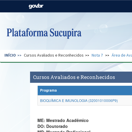
Casa Civil
Ministério da Justiça e
Segurança Pública
Ministério da Agricultura,
Ministério da Educação
Pecuária e Abastecimento
Ministério do Meio Ambiente
Ministério do Turismo
INÍCIO
Cursos Avaliados e Reconhecidos
Nota 7
Área de Ava
Secretaria de Governo
Gabinete de Segurança
Institucional
Cursos Avaliados e Reconhecidos
Programa
BIOQUÍMICA E IMUNOLOGIA (32001010006P9)
ME: Mestrado Acadêmico
DO: Doutorado