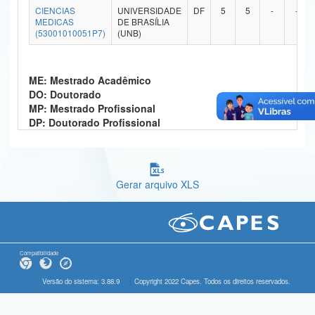
CIENCIAS
UNIVERSIDADE
DF
5
5
-
-
Ministério da Ciência, Tecnologia, Inovações e Comunicações
MEDICAS
DE BRASÍLIA
(53001010051P7)
(UNB)
Ministério do Meio Ambiente
Ministério do Turismo
ME: Mestrado Acadêmico
DO: Doutorado
Ministério do Desenvolvimento Regional
MP: Mestrado Profissional
DP: Doutorado Profissional
Controladoria-Geral da União
Ministério da Mulher, da Família e dos Direitos Humanos
Gerar arquivo XLS
Secretaria-Geral
Secretaria de Governo
Gabinete de Segurança Institucional
Compatibilidade
Advocacia-Geral da União
Versão do sistema: 3.88.9
Copyright 2022 Capes. Todos os direitos reservados.
Banco Central do Brasil