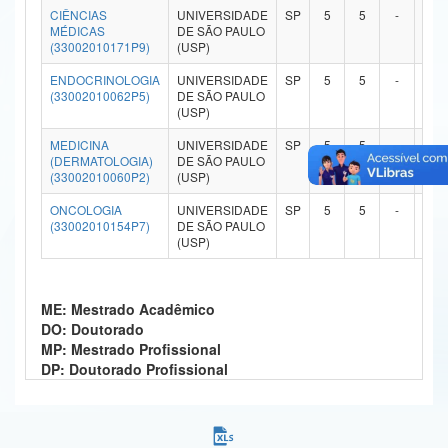
CIÊNCIAS
UNIVERSIDADE
SP
5
5
-
-
Ministério da Ciência, Tecnologia, Inovações e Comunicações
MÉDICAS
DE SÃO PAULO
(33002010171P9)
(USP)
Ministério do Meio Ambiente
ENDOCRINOLOGIA
UNIVERSIDADE
SP
5
5
-
-
(33002010062P5)
DE SÃO PAULO
Ministério do Turismo
(USP)
MEDICINA
UNIVERSIDADE
SP
5
5
-
-
Ministério do Desenvolvimento Regional
(DERMATOLOGIA)
DE SÃO PAULO
(33002010060P2)
(USP)
Controladoria-Geral da União
ONCOLOGIA
UNIVERSIDADE
SP
5
5
-
-
(33002010154P7)
DE SÃO PAULO
Ministério da Mulher, da Família e dos Direitos Humanos
(USP)
Secretaria-Geral
Secretaria de Governo
ME: Mestrado Acadêmico
DO: Doutorado
Gabinete de Segurança Institucional
MP: Mestrado Profissional
DP: Doutorado Profissional
Advocacia-Geral da União
Banco Central do Brasil