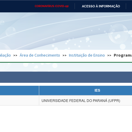
ACESSO À INFORMAÇÃO
CORONAVÍRUS (COVID-19)
Ministério da Defesa
Ministério das Relações
Mini
Exteriores
IR
PARA
O
CONTEÚDO
Ministério da Cidadania
Ministério da Saúde
Mini
Ministério do Desenvolvimento
Controladoria-Geral da União
Minis
Regional
e do
liação
Área de Conhecimento
Instituição de Ensino
Program
Advocacia-Geral da União
Banco Central do Brasil
Plana
IES
UNIVERSIDADE FEDERAL DO PARANÁ (UFPR)