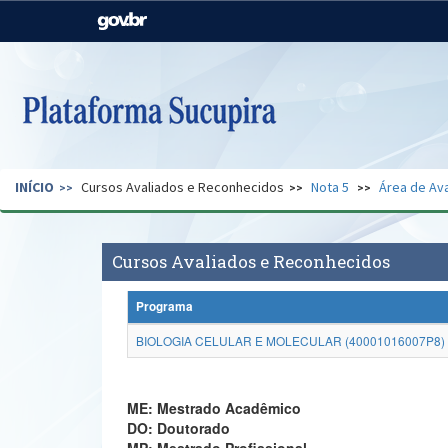
Casa Civil
Ministério da Justiça e
Segurança Pública
Ministério da Agricultura,
Ministério da Educação
Pecuária e Abastecimento
Ministério do Meio Ambiente
Ministério do Turismo
INÍCIO
Cursos Avaliados e Reconhecidos
Nota 5
Área de Ava
Secretaria de Governo
Gabinete de Segurança
Institucional
Cursos Avaliados e Reconhecidos
Programa
BIOLOGIA CELULAR E MOLECULAR (40001016007P8)
ME: Mestrado Acadêmico
DO: Doutorado