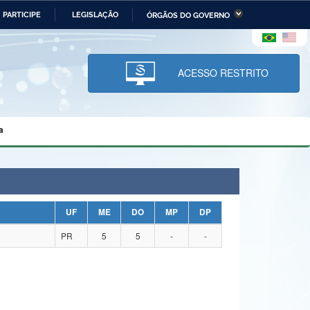
PARTICIPE
LEGISLAÇÃO
ÓRGÃOS DO GOVERNO
stério da Economia
Ministério da Infraestrutura
stério de Minas e Energia
Ministério da Ciência,
Tecnologia, Inovações e
ACESSO RESTRITO
Comunicações
tério da Mulher, da Família
Secretaria-Geral
s Direitos Humanos
a
lto
UF
ME
DO
MP
DP
PR
5
5
-
-