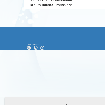
MP: Mestrado Profissional
DP: Doutorado Profissional
Compatibilidade