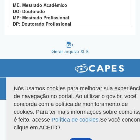
ME: Mestrado Acadêmico
Planalto
DO: Doutorado
MP: Mestrado Profissional
DP: Doutorado Profissional
Gerar arquivo XLS
Compatibilidade
Nós usamos cookies para melhorar sua experiênc
Versão do sistema: 3.88.9
Copyright 2022 Capes. Todos os direitos reservados.
de navegação no portal. Ao utilizar o gov.br, você
concorda com a política de monitoramento de
cookies. Para ter mais informações sobre como is
é feito, acesse
Política de cookies
.Se você concor
clique em ACEITO.