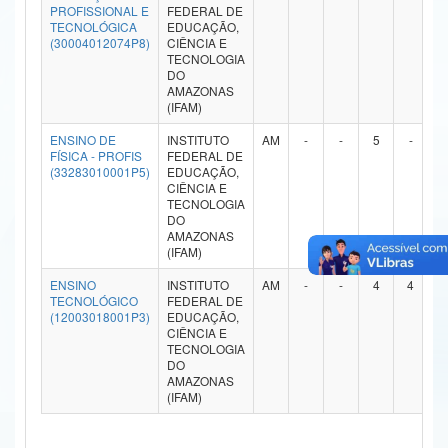
PROFISSIONAL E
FEDERAL DE
Ministério da Ciência, Tecnologia, Inovações e Comunicações
TECNOLÓGICA
EDUCAÇÃO,
(30004012074P8)
CIÊNCIA E
TECNOLOGIA
Ministério do Meio Ambiente
DO
AMAZONAS
Ministério do Turismo
(IFAM)
ENSINO DE
INSTITUTO
AM
-
-
5
-
Ministério do Desenvolvimento Regional
FÍSICA - PROFIS
FEDERAL DE
(33283010001P5)
EDUCAÇÃO,
Controladoria-Geral da União
CIÊNCIA E
TECNOLOGIA
DO
Ministério da Mulher, da Família e dos Direitos Humanos
AMAZONAS
(IFAM)
Secretaria-Geral
ENSINO
INSTITUTO
AM
-
-
4
4
TECNOLÓGICO
FEDERAL DE
Secretaria de Governo
(12003018001P3)
EDUCAÇÃO,
CIÊNCIA E
Gabinete de Segurança Institucional
TECNOLOGIA
DO
AMAZONAS
Advocacia-Geral da União
(IFAM)
Banco Central do Brasil