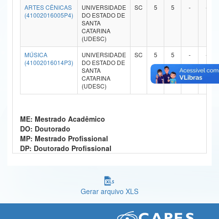
ARTES CÊNICAS
UNIVERSIDADE
SC
5
5
-
-
Ministério da Ciência, Tecnologia, Inovações e Comunicações
(41002016005P4)
DO ESTADO DE
SANTA
CATARINA
Ministério do Meio Ambiente
(UDESC)
Ministério do Turismo
MÚSICA
UNIVERSIDADE
SC
5
5
-
-
(41002016014P3)
DO ESTADO DE
SANTA
Ministério do Desenvolvimento Regional
CATARINA
(UDESC)
Controladoria-Geral da União
Ministério da Mulher, da Família e dos Direitos Humanos
ME: Mestrado Acadêmico
DO: Doutorado
Secretaria-Geral
MP: Mestrado Profissional
DP: Doutorado Profissional
Secretaria de Governo
Gabinete de Segurança Institucional
Advocacia-Geral da União
Gerar arquivo XLS
Banco Central do Brasil