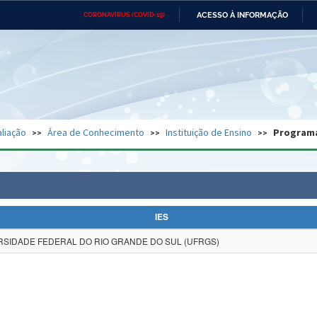
ACESSO À INFORMAÇÃO
CORONAVÍRUS (COVID-19)
Ministério da Defesa
Ministério das Relações
Mini
Exteriores
IR
PARA
O
CONTEÚDO
Ministério da Cidadania
Ministério da Saúde
Mini
Ministério do Desenvolvimento
Controladoria-Geral da União
Minis
Regional
e do
liação
Área de Conhecimento
Instituição de Ensino
Program
Advocacia-Geral da União
Banco Central do Brasil
Plana
IES
RSIDADE FEDERAL DO RIO GRANDE DO SUL (UFRGS)