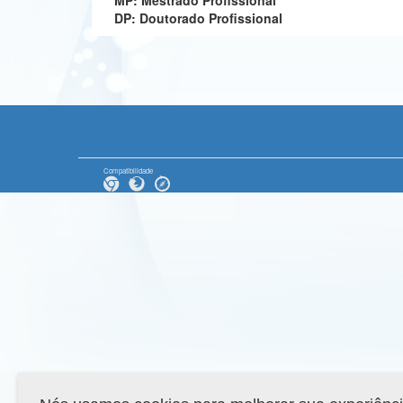
MP: Mestrado Profissional
DP: Doutorado Profissional
Compatibilidade