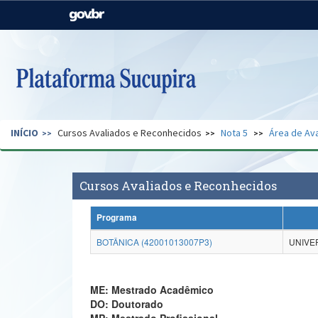
Casa Civil
Ministério da Justiça e
Segurança Pública
Ministério da Agricultura,
Ministério da Educação
Pecuária e Abastecimento
Ministério do Meio Ambiente
Ministério do Turismo
INÍCIO
Cursos Avaliados e Reconhecidos
Nota 5
Área de Ava
Secretaria de Governo
Gabinete de Segurança
Institucional
Cursos Avaliados e Reconhecidos
Programa
BOTÂNICA (42001013007P3)
UNIVE
ME: Mestrado Acadêmico
DO: Doutorado