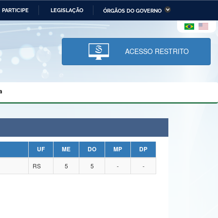
PARTICIPE
LEGISLAÇÃO
ÓRGÃOS DO GOVERNO
stério da Economia
Ministério da Infraestrutura
stério de Minas e Energia
Ministério da Ciência,
Tecnologia, Inovações e
ACESSO RESTRITO
Comunicações
tério da Mulher, da Família
Secretaria-Geral
s Direitos Humanos
a
lto
UF
ME
DO
MP
DP
RS
5
5
-
-