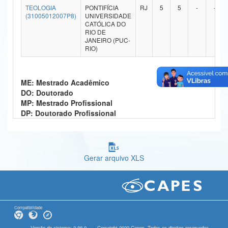
TEOLOGIA
PONTIFÍCIA
RJ
5
5
-
-
Ministério da Ciência, Tecnologia, Inovações e Comunicações
(31005012007P8)
UNIVERSIDADE
CATÓLICA DO
RIO DE
Ministério do Meio Ambiente
JANEIRO (PUC-
RIO)
Ministério do Turismo
Ministério do Desenvolvimento Regional
ME: Mestrado Acadêmico
DO: Doutorado
Controladoria-Geral da União
MP: Mestrado Profissional
DP: Doutorado Profissional
Ministério da Mulher, da Família e dos Direitos Humanos
Secretaria-Geral
Secretaria de Governo
Gerar arquivo XLS
Gabinete de Segurança Institucional
Advocacia-Geral da União
Compatibilidade
Banco Central do Brasil