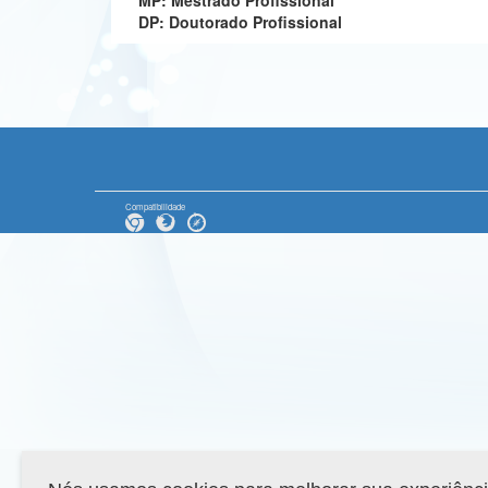
MP: Mestrado Profissional
DP: Doutorado Profissional
Compatibilidade