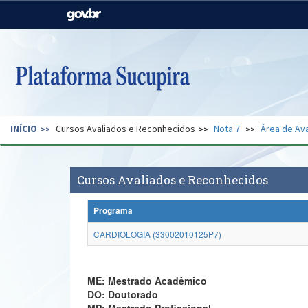
Casa Civil
Ministério da Justiça e
Segurança Pública
Ministério da Agricultura,
Ministério da Educação
Pecuária e Abastecimento
Ministério do Meio Ambiente
Ministério do Turismo
INÍCIO
Cursos Avaliados e Reconhecidos
Nota 7
Área de Ava
Secretaria de Governo
Gabinete de Segurança
Institucional
Cursos Avaliados e Reconhecidos
Programa
CARDIOLOGIA (33002010125P7)
ME: Mestrado Acadêmico
DO: Doutorado