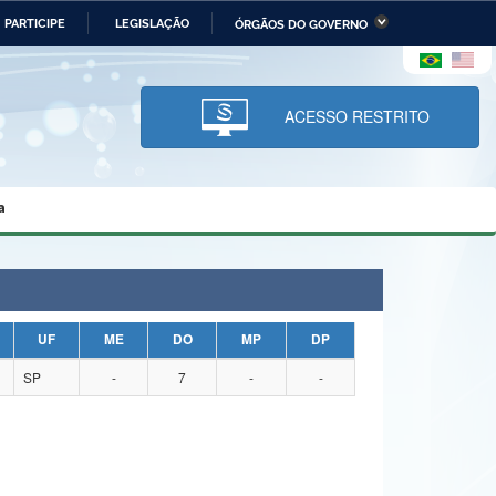
PARTICIPE
LEGISLAÇÃO
ÓRGÃOS DO GOVERNO
stério da Economia
Ministério da Infraestrutura
stério de Minas e Energia
Ministério da Ciência,
Tecnologia, Inovações e
ACESSO RESTRITO
Comunicações
tério da Mulher, da Família
Secretaria-Geral
s Direitos Humanos
a
lto
UF
ME
DO
MP
DP
SP
-
7
-
-