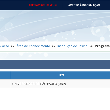
ACESSO À INFORMAÇÃO
CORONAVÍRUS (COVID-19)
Ministério da Defesa
Ministério das Relações
Mini
Exteriores
IR
PARA
O
CONTEÚDO
Ministério da Cidadania
Ministério da Saúde
Mini
Ministério do Desenvolvimento
Controladoria-Geral da União
Minis
Regional
e do
liação
Área de Conhecimento
Instituição de Ensino
Program
Advocacia-Geral da União
Banco Central do Brasil
Plana
IES
UNIVERSIDADE DE SÃO PAULO (USP)