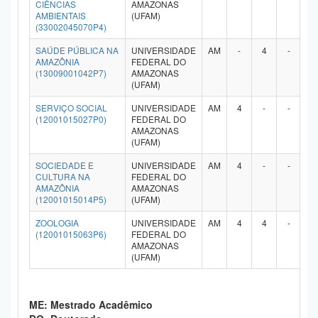
CIÊNCIAS
AMAZONAS
AMBIENTAIS
(UFAM)
(33002045070P4)
SAÚDE PÚBLICA NA
UNIVERSIDADE
AM
-
4
-
-
AMAZÔNIA
FEDERAL DO
(13009001042P7)
AMAZONAS
(UFAM)
SERVIÇO SOCIAL
UNIVERSIDADE
AM
4
-
-
-
(12001015027P0)
FEDERAL DO
AMAZONAS
(UFAM)
SOCIEDADE E
UNIVERSIDADE
AM
4
-
-
-
CULTURA NA
FEDERAL DO
AMAZÔNIA
AMAZONAS
(12001015014P5)
(UFAM)
ZOOLOGIA
UNIVERSIDADE
AM
4
4
-
-
(12001015063P6)
FEDERAL DO
AMAZONAS
(UFAM)
ME: Mestrado Acadêmico