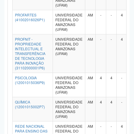
AMAZONAS
(UFAM)
PROFARTES
UNIVERSIDADE
AM
-
-
4
-
(41002016026P1)
FEDERAL DO
AMAZONAS
(UFAM)
PROFNIT -
UNIVERSIDADE
AM
-
-
4
-
PROPRIEDADE
FEDERAL DO
INTELECTUAL E
AMAZONAS
TRANSFERÊNCIA
(UFAM)
DE TECNOLOGIA
PARA INOVAÇÃO
(31102000001P6)
PSICOLOGIA
UNIVERSIDADE
AM
4
4
-
-
(12001015036P9)
FEDERAL DO
AMAZONAS
(UFAM)
QUÍMICA
UNIVERSIDADE
AM
4
4
-
-
(12001015002P7)
FEDERAL DO
AMAZONAS
(UFAM)
REDE NACIONAL
UNIVERSIDADE
AM
-
-
4
-
PARA ENSINO DAS
FEDERAL DO