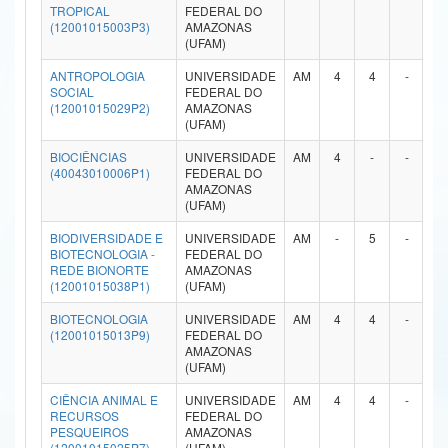
TROPICAL
FEDERAL DO
Ministério da Ciência, Tecnologia, Inovações e Comunicações
(12001015003P3)
AMAZONAS
(UFAM)
Ministério do Meio Ambiente
ANTROPOLOGIA
UNIVERSIDADE
AM
4
4
-
-
SOCIAL
FEDERAL DO
Ministério do Turismo
(12001015029P2)
AMAZONAS
(UFAM)
Ministério do Desenvolvimento Regional
BIOCIÊNCIAS
UNIVERSIDADE
AM
4
-
-
-
(40043010006P1)
FEDERAL DO
Controladoria-Geral da União
AMAZONAS
(UFAM)
Ministério da Mulher, da Família e dos Direitos Humanos
BIODIVERSIDADE E
UNIVERSIDADE
AM
-
5
-
-
BIOTECNOLOGIA -
FEDERAL DO
Secretaria-Geral
REDE BIONORTE
AMAZONAS
(12001015038P1)
(UFAM)
Secretaria de Governo
BIOTECNOLOGIA
UNIVERSIDADE
AM
4
4
-
-
(12001015013P9)
FEDERAL DO
Gabinete de Segurança Institucional
AMAZONAS
(UFAM)
Advocacia-Geral da União
CIÊNCIA ANIMAL E
UNIVERSIDADE
AM
4
4
-
-
RECURSOS
FEDERAL DO
Banco Central do Brasil
PESQUEIROS
AMAZONAS
(12001015025P7)
(UFAM)