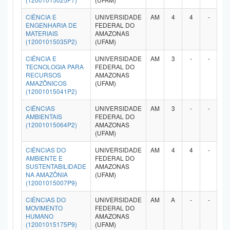
Planalto
CIÊNCIA E
UNIVERSIDADE
AM
4
4
-
-
ENGENHARIA DE
FEDERAL DO
MATERIAIS
AMAZONAS
(12001015035P2)
(UFAM)
CIÊNCIA E
UNIVERSIDADE
AM
3
-
-
-
TECNOLOGIA PARA
FEDERAL DO
RECURSOS
AMAZONAS
AMAZÔNICOS
(UFAM)
(12001015041P2)
CIÊNCIAS
UNIVERSIDADE
AM
3
-
-
-
AMBIENTAIS
FEDERAL DO
(12001015064P2)
AMAZONAS
(UFAM)
CIÊNCIAS DO
UNIVERSIDADE
AM
4
4
-
-
AMBIENTE E
FEDERAL DO
SUSTENTABILIDADE
AMAZONAS
NA AMAZÔNIA
(UFAM)
(12001015007P9)
CIÊNCIAS DO
UNIVERSIDADE
AM
A
-
-
-
MOVIMENTO
FEDERAL DO
HUMANO
AMAZONAS
(12001015175P9)
(UFAM)