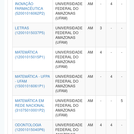
INOVAÇÃO
UNIVERSIDADE
AM
-
4
-
-
FARMACÊUTICA
FEDERAL DO
(52001016062P2)
AMAZONAS
(UFAM)
LETRAS
UNIVERSIDADE
AM
3
-
-
-
(12001015037P5)
FEDERAL DO
AMAZONAS
(UFAM)
MATEMÁTICA
UNIVERSIDADE
AM
4
-
-
-
(12001015015P1)
FEDERAL DO
AMAZONAS
(UFAM)
MATEMÁTICA - UFPA
UNIVERSIDADE
AM
-
4
-
-
- UFAM
FEDERAL DO
(15001016061P1)
AMAZONAS
(UFAM)
MATEMÁTICA EM
UNIVERSIDADE
AM
-
-
5
-
REDE NACIONAL
FEDERAL DO
(31075010001P2)
AMAZONAS
(UFAM)
ODONTOLOGIA
UNIVERSIDADE
AM
4
4
-
-
(12001015040P6)
FEDERAL DO