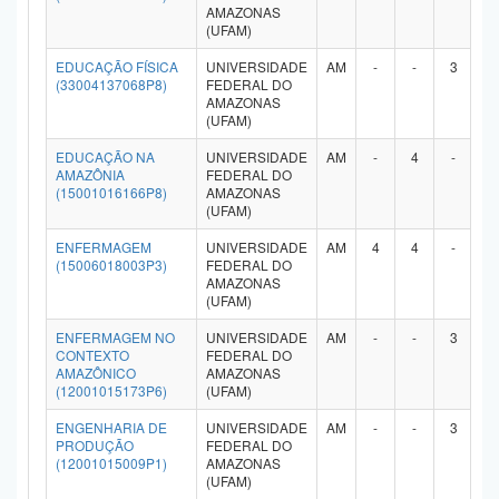
AMAZONAS
(UFAM)
EDUCAÇÃO FÍSICA
UNIVERSIDADE
AM
-
-
3
-
(33004137068P8)
FEDERAL DO
AMAZONAS
(UFAM)
EDUCAÇÃO NA
UNIVERSIDADE
AM
-
4
-
-
AMAZÔNIA
FEDERAL DO
(15001016166P8)
AMAZONAS
(UFAM)
ENFERMAGEM
UNIVERSIDADE
AM
4
4
-
-
(15006018003P3)
FEDERAL DO
AMAZONAS
(UFAM)
ENFERMAGEM NO
UNIVERSIDADE
AM
-
-
3
-
CONTEXTO
FEDERAL DO
AMAZÔNICO
AMAZONAS
(12001015173P6)
(UFAM)
ENGENHARIA DE
UNIVERSIDADE
AM
-
-
3
-
PRODUÇÃO
FEDERAL DO
(12001015009P1)
AMAZONAS
(UFAM)