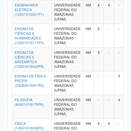
ENGENHARIA
UNIVERSIDADE
AM
4
4
-
-
ELÉTRICA
FEDERAL DO
(12001015021P1)
AMAZONAS
(UFAM)
ENSINO DE
UNIVERSIDADE
AM
4
-
-
-
CIÊNCIAS E
FEDERAL DO
HUMANIDADES
AMAZONAS
(12001015171P3)
(UFAM)
ENSINO DE
UNIVERSIDADE
AM
3
-
-
-
CIÊNCIAS E
FEDERAL DO
MATEMÁTICA
AMAZONAS
(12001015042P9)
(UFAM)
ENSINO DE FÍSICA -
UNIVERSIDADE
AM
-
-
5
-
PROFIS
FEDERAL DO
(33283010001P5)
AMAZONAS
(UFAM)
FILOSOFIA
UNIVERSIDADE
AM
-
-
4
-
(40001016170P6)
FEDERAL DO
AMAZONAS
(UFAM)
FÍSICA
UNIVERSIDADE
AM
4
4
-
-
(12001015006P2)
FEDERAL DO