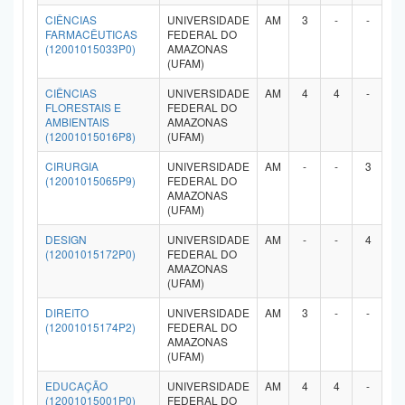
CIÊNCIAS
UNIVERSIDADE
AM
3
-
-
-
FARMACÊUTICAS
FEDERAL DO
(12001015033P0)
AMAZONAS
(UFAM)
CIÊNCIAS
UNIVERSIDADE
AM
4
4
-
-
FLORESTAIS E
FEDERAL DO
AMBIENTAIS
AMAZONAS
(12001015016P8)
(UFAM)
CIRURGIA
UNIVERSIDADE
AM
-
-
3
-
(12001015065P9)
FEDERAL DO
AMAZONAS
(UFAM)
DESIGN
UNIVERSIDADE
AM
-
-
4
-
(12001015172P0)
FEDERAL DO
AMAZONAS
(UFAM)
DIREITO
UNIVERSIDADE
AM
3
-
-
-
(12001015174P2)
FEDERAL DO
AMAZONAS
(UFAM)
EDUCAÇÃO
UNIVERSIDADE
AM
4
4
-
-
(12001015001P0)
FEDERAL DO