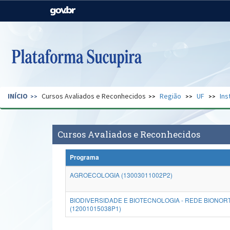
Casa Civil
Ministério da Justiça e
Segurança Pública
Ministério da Agricultura,
Ministério da Educação
Pecuária e Abastecimento
Ministério do Meio Ambiente
Ministério do Turismo
INÍCIO
Cursos Avaliados e Reconhecidos
Região
UF
Ins
Secretaria de Governo
Gabinete de Segurança
Institucional
Cursos Avaliados e Reconhecidos
Programa
AGROECOLOGIA (13003011002P2)
BIODIVERSIDADE E BIOTECNOLOGIA - REDE BIONOR
(12001015038P1)