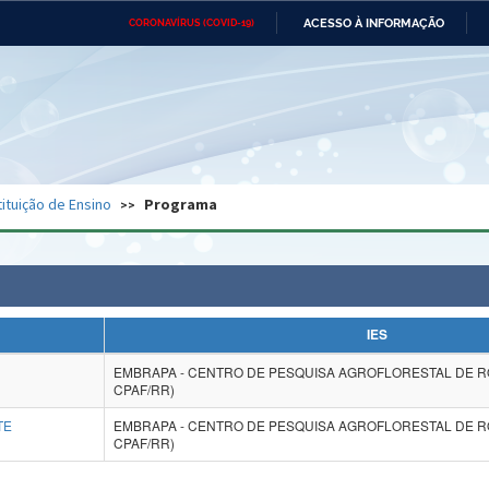
ACESSO À INFORMAÇÃO
CORONAVÍRUS (COVID-19)
Ministério da Defesa
Ministério das Relações
Mini
Exteriores
IR
PARA
O
CONTEÚDO
Ministério da Cidadania
Ministério da Saúde
Mini
Ministério do Desenvolvimento
Controladoria-Geral da União
Minis
Regional
e do
tituição de Ensino
Programa
Advocacia-Geral da União
Banco Central do Brasil
Plana
IES
EMBRAPA - CENTRO DE PESQUISA AGROFLORESTAL DE R
CPAF/RR)
TE
EMBRAPA - CENTRO DE PESQUISA AGROFLORESTAL DE R
CPAF/RR)