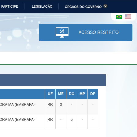
PARTICIPE
LEGISLAÇÃO
ÓRGÃOS DO GOVERNO
stério da Economia
Ministério da Infraestrutura
stério de Minas e Energia
Ministério da Ciência,
Tecnologia, Inovações e
ACESSO RESTRITO
Comunicações
tério da Mulher, da Família
Secretaria-Geral
s Direitos Humanos
lto
UF
ME
DO
MP
DP
ORAIMA (EMBRAPA-
RR
3
-
-
-
ORAIMA (EMBRAPA-
RR
-
5
-
-