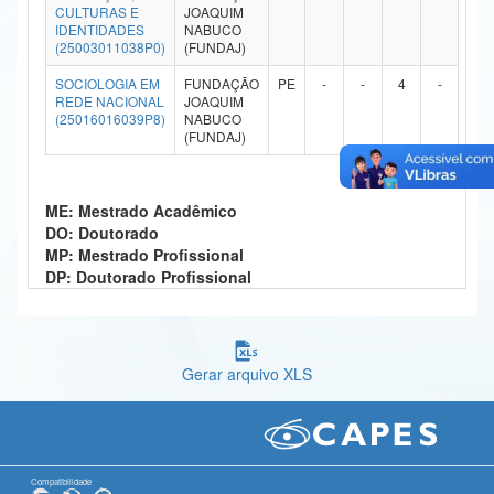
CULTURAS E
JOAQUIM
Ministério da Ciência, Tecnologia, Inovações e Comunicações
IDENTIDADES
NABUCO
(25003011038P0)
(FUNDAJ)
Ministério do Meio Ambiente
SOCIOLOGIA EM
FUNDAÇÃO
PE
-
-
4
-
REDE NACIONAL
JOAQUIM
Ministério do Turismo
(25016016039P8)
NABUCO
(FUNDAJ)
Ministério do Desenvolvimento Regional
Controladoria-Geral da União
ME: Mestrado Acadêmico
DO: Doutorado
Ministério da Mulher, da Família e dos Direitos Humanos
MP: Mestrado Profissional
DP: Doutorado Profissional
Secretaria-Geral
Secretaria de Governo
Gerar arquivo XLS
Gabinete de Segurança Institucional
Advocacia-Geral da União
Banco Central do Brasil
Compatibilidade