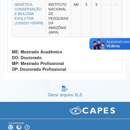
GENÉTICA,
INSTITUTO
AM
5
5
-
-
Ministério da Ciência, Tecnologia, Inovações e Comunicações
CONSERVAÇÃO
NACIONAL
E BIOLOGIA
DE
EVOLUTIVA
PESQUISAS
Ministério do Meio Ambiente
(12002011009P8)
DA
AMAZÔNIA
Ministério do Turismo
(INPA)
Ministério do Desenvolvimento Regional
ME: Mestrado Acadêmico
Controladoria-Geral da União
DO: Doutorado
MP: Mestrado Profissional
Ministério da Mulher, da Família e dos Direitos Humanos
DP: Doutorado Profissional
Secretaria-Geral
Secretaria de Governo
Gerar arquivo XLS
Gabinete de Segurança Institucional
Advocacia-Geral da União
Banco Central do Brasil
Compatibilidade