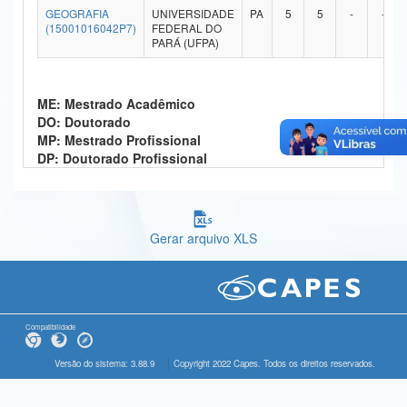
GEOGRAFIA
UNIVERSIDADE
PA
5
5
-
-
Ministério da Ciência, Tecnologia, Inovações e Comunicações
(15001016042P7)
FEDERAL DO
PARÁ (UFPA)
Ministério do Meio Ambiente
Ministério do Turismo
ME: Mestrado Acadêmico
DO: Doutorado
Ministério do Desenvolvimento Regional
MP: Mestrado Profissional
DP: Doutorado Profissional
Controladoria-Geral da União
Ministério da Mulher, da Família e dos Direitos Humanos
Gerar arquivo XLS
Secretaria-Geral
Secretaria de Governo
Gabinete de Segurança Institucional
Compatibilidade
Advocacia-Geral da União
Versão do sistema: 3.88.9
Copyright 2022 Capes. Todos os direitos reservados.
Banco Central do Brasil