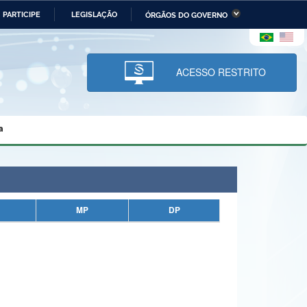
PARTICIPE
LEGISLAÇÃO
ÓRGÃOS DO GOVERNO
stério da Economia
Ministério da Infraestrutura
stério de Minas e Energia
Ministério da Ciência,
Tecnologia, Inovações e
ACESSO RESTRITO
Comunicações
tério da Mulher, da Família
Secretaria-Geral
s Direitos Humanos
a
lto
MP
DP