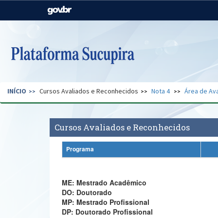
Casa Civil
Ministério da Justiça e
Segurança Pública
Ministério da Agricultura,
Ministério da Educação
Pecuária e Abastecimento
Ministério do Meio Ambiente
Ministério do Turismo
INÍCIO
Cursos Avaliados e Reconhecidos
Nota 4
Área de Ava
Secretaria de Governo
Gabinete de Segurança
Institucional
Cursos Avaliados e Reconhecidos
Programa
ME: Mestrado Acadêmico
DO: Doutorado
MP: Mestrado Profissional
DP: Doutorado Profissional