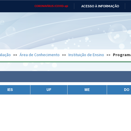
ACESSO À INFORMAÇÃO
CORONAVÍRUS (COVID-19)
Ministério da Defesa
Ministério das Relações
Mini
Exteriores
IR
PARA
O
CONTEÚDO
Ministério da Cidadania
Ministério da Saúde
Mini
Ministério do Desenvolvimento
Controladoria-Geral da União
Minis
Regional
e do
liação
Área de Conhecimento
Instituição de Ensino
Program
Advocacia-Geral da União
Banco Central do Brasil
Plana
IES
UF
ME
DO