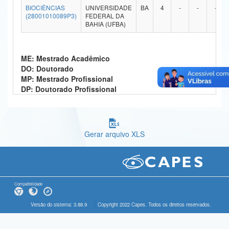
BIOCIÊNCIAS
UNIVERSIDADE
BA
4
-
-
-
Ministério da Ciência, Tecnologia, Inovações e Comunicações
(28001010089P3)
FEDERAL DA
BAHIA (UFBA)
Ministério do Meio Ambiente
Ministério do Turismo
ME: Mestrado Acadêmico
DO: Doutorado
Ministério do Desenvolvimento Regional
MP: Mestrado Profissional
DP: Doutorado Profissional
Controladoria-Geral da União
Ministério da Mulher, da Família e dos Direitos Humanos
Gerar arquivo XLS
Secretaria-Geral
Secretaria de Governo
Gabinete de Segurança Institucional
Compatibilidade
Advocacia-Geral da União
Versão do sistema: 3.88.9
Copyright 2022 Capes. Todos os direitos reservados.
Banco Central do Brasil