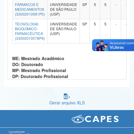
FÁRMACOS E
UNIVERSIDADE
SP
5
5
-
-
Ministério da Ciência, Tecnologia, Inovações e Comunicações
MEDICAMENTOS
DE SÃO PAULO
(33002010081P0)
(USP)
Ministério do Meio Ambiente
TECNOLOGIA
UNIVERSIDADE
SP
5
5
-
-
BIOQUÍMICO-
DE SÃO PAULO
Ministério do Turismo
FARMACÊUTICA
(USP)
(33002010078P9)
Ministério do Desenvolvimento Regional
Controladoria-Geral da União
ME: Mestrado Acadêmico
DO: Doutorado
Ministério da Mulher, da Família e dos Direitos Humanos
MP: Mestrado Profissional
DP: Doutorado Profissional
Secretaria-Geral
Secretaria de Governo
Gerar arquivo XLS
Gabinete de Segurança Institucional
Advocacia-Geral da União
Banco Central do Brasil
Compatibilidade