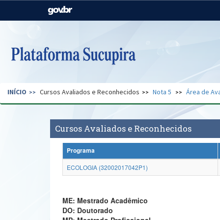
Casa Civil
Ministério da Justiça e
Segurança Pública
Ministério da Agricultura,
Ministério da Educação
Pecuária e Abastecimento
Ministério do Meio Ambiente
Ministério do Turismo
INÍCIO
Cursos Avaliados e Reconhecidos
Nota 5
Área de Ava
Secretaria de Governo
Gabinete de Segurança
Institucional
Cursos Avaliados e Reconhecidos
Programa
ECOLOGIA (32002017042P1)
ME: Mestrado Acadêmico
DO: Doutorado