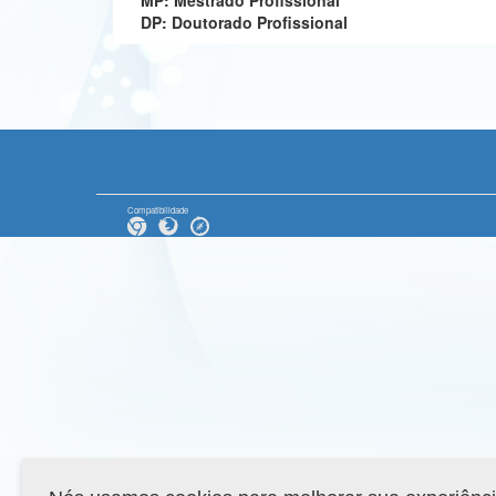
MP: Mestrado Profissional
DP: Doutorado Profissional
Compatibilidade