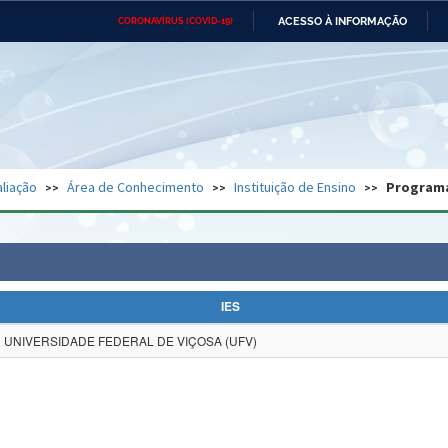
ACESSO À INFORMAÇÃO
CORONAVÍRUS (COVID-19)
Ministério da Defesa
Ministério das Relações
Mini
Exteriores
IR
PARA
O
CONTEÚDO
Ministério da Cidadania
Ministério da Saúde
Mini
Ministério do Desenvolvimento
Controladoria-Geral da União
Minis
Regional
e do
liação
Área de Conhecimento
Instituição de Ensino
Program
Advocacia-Geral da União
Banco Central do Brasil
Plana
IES
UNIVERSIDADE FEDERAL DE VIÇOSA (UFV)