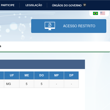
PARTICIPE
LEGISLAÇÃO
ÓRGÃOS DO GOVERNO
stério da Economia
Ministério da Infraestrutura
stério de Minas e Energia
Ministério da Ciência,
Tecnologia, Inovações e
ACESSO RESTRITO
Comunicações
tério da Mulher, da Família
Secretaria-Geral
s Direitos Humanos
a
lto
UF
ME
DO
MP
DP
MG
5
5
-
-