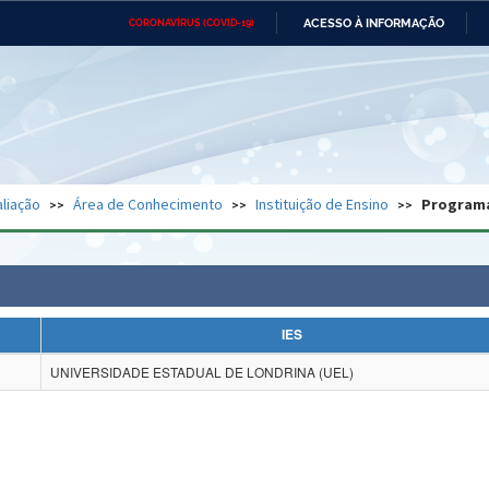
ACESSO À INFORMAÇÃO
CORONAVÍRUS (COVID-19)
Ministério da Defesa
Ministério das Relações
Mini
Exteriores
IR
PARA
O
CONTEÚDO
Ministério da Cidadania
Ministério da Saúde
Mini
Ministério do Desenvolvimento
Controladoria-Geral da União
Minis
Regional
e do
liação
Área de Conhecimento
Instituição de Ensino
Program
Advocacia-Geral da União
Banco Central do Brasil
Plana
IES
UNIVERSIDADE ESTADUAL DE LONDRINA (UEL)