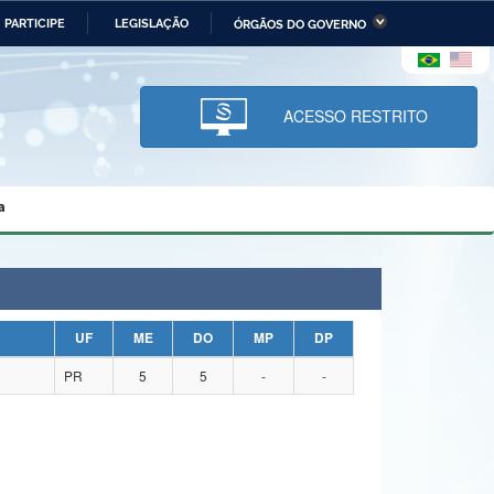
PARTICIPE
LEGISLAÇÃO
ÓRGÃOS DO GOVERNO
stério da Economia
Ministério da Infraestrutura
stério de Minas e Energia
Ministério da Ciência,
Tecnologia, Inovações e
ACESSO RESTRITO
Comunicações
tério da Mulher, da Família
Secretaria-Geral
s Direitos Humanos
a
lto
UF
ME
DO
MP
DP
PR
5
5
-
-