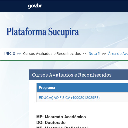
Casa Civil
Ministério da Justiça e
Segurança Pública
Ministério da Agricultura,
Ministério da Educação
Pecuária e Abastecimento
Ministério do Meio Ambiente
Ministério do Turismo
INÍCIO
Cursos Avaliados e Reconhecidos
Nota 5
Área de Ava
Secretaria de Governo
Gabinete de Segurança
Institucional
Cursos Avaliados e Reconhecidos
Programa
EDUCAÇÃO FÍSICA (40002012029P8)
ME: Mestrado Acadêmico
DO: Doutorado