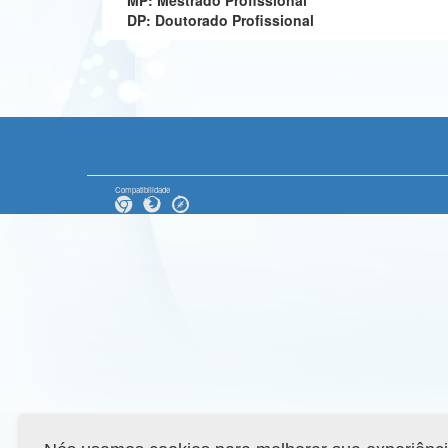
MP: Mestrado Profissional
DP: Doutorado Profissional
Compatibilidade