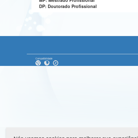
MP: Mestrado Profissional
DP: Doutorado Profissional
Compatibilidade