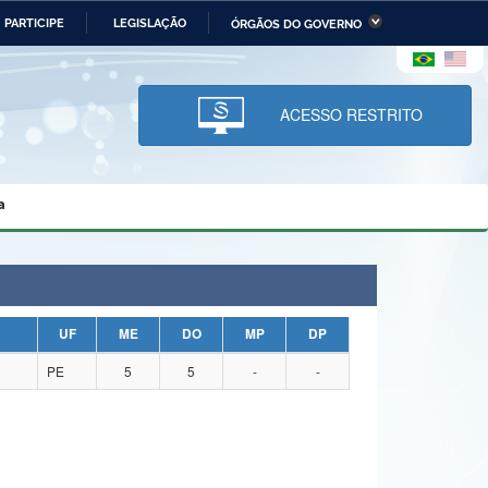
PARTICIPE
LEGISLAÇÃO
ÓRGÃOS DO GOVERNO
stério da Economia
Ministério da Infraestrutura
stério de Minas e Energia
Ministério da Ciência,
Tecnologia, Inovações e
ACESSO RESTRITO
Comunicações
tério da Mulher, da Família
Secretaria-Geral
s Direitos Humanos
a
lto
UF
ME
DO
MP
DP
PE
5
5
-
-