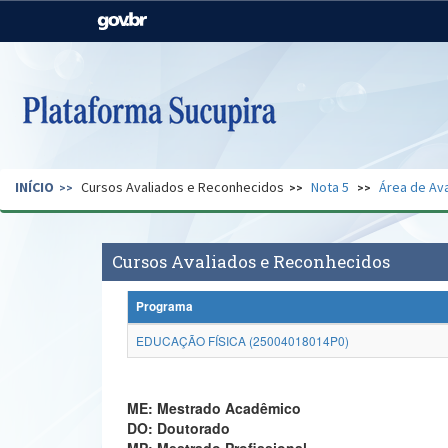
Casa Civil
Ministério da Justiça e
Segurança Pública
Ministério da Agricultura,
Ministério da Educação
Pecuária e Abastecimento
Ministério do Meio Ambiente
Ministério do Turismo
INÍCIO
Cursos Avaliados e Reconhecidos
Nota 5
Área de Ava
Secretaria de Governo
Gabinete de Segurança
Institucional
Cursos Avaliados e Reconhecidos
Programa
EDUCAÇÃO FÍSICA (25004018014P0)
ME: Mestrado Acadêmico
DO: Doutorado