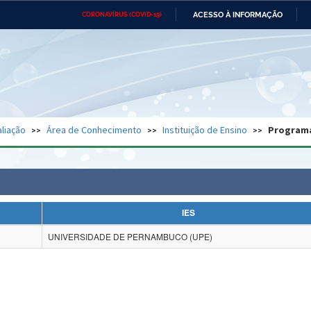
ACESSO À INFORMAÇÃO
CORONAVÍRUS (COVID-19)
Ministério da Defesa
Ministério das Relações
Mini
Exteriores
IR
PARA
O
CONTEÚDO
Ministério da Cidadania
Ministério da Saúde
Mini
Ministério do Desenvolvimento
Controladoria-Geral da União
Minis
Regional
e do
liação
Área de Conhecimento
Instituição de Ensino
Program
Advocacia-Geral da União
Banco Central do Brasil
Plana
IES
UNIVERSIDADE DE PERNAMBUCO (UPE)