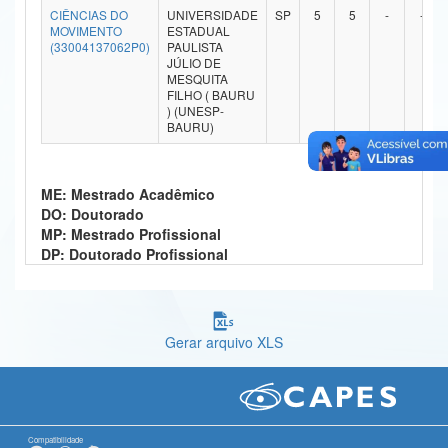
CIÊNCIAS DO
UNIVERSIDADE
SP
5
5
-
-
Ministério da Ciência, Tecnologia, Inovações e Comunicações
MOVIMENTO
ESTADUAL
(33004137062P0)
PAULISTA
JÚLIO DE
Ministério do Meio Ambiente
MESQUITA
FILHO ( BAURU
Ministério do Turismo
) (UNESP-
BAURU)
Ministério do Desenvolvimento Regional
Controladoria-Geral da União
ME: Mestrado Acadêmico
DO: Doutorado
Ministério da Mulher, da Família e dos Direitos Humanos
MP: Mestrado Profissional
DP: Doutorado Profissional
Secretaria-Geral
Secretaria de Governo
Gerar arquivo XLS
Gabinete de Segurança Institucional
Advocacia-Geral da União
Banco Central do Brasil
Compatibilidade