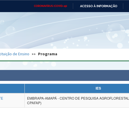
ACESSO À INFORMAÇÃO
CORONAVÍRUS (COVID-19)
Ministério da Defesa
Ministério das Relações
Mini
Exteriores
IR
PARA
O
CONTEÚDO
Ministério da Cidadania
Ministério da Saúde
Mini
Ministério do Desenvolvimento
Controladoria-Geral da União
Minis
Regional
e do
tituição de Ensino
Programa
Advocacia-Geral da União
Banco Central do Brasil
Plana
IES
TE
EMBRAPA-AMAPÁ - CENTRO DE PESQUISA AGROFLORESTAL
CPAFAP)