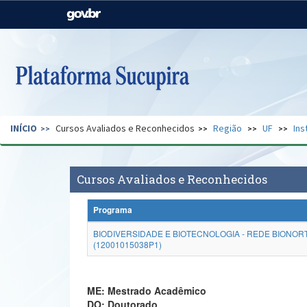
Casa Civil
Ministério da Justiça e
Segurança Pública
Ministério da Agricultura,
Ministério da Educação
Pecuária e Abastecimento
Ministério do Meio Ambiente
Ministério do Turismo
INÍCIO
Cursos Avaliados e Reconhecidos
Região
UF
Ins
Secretaria de Governo
Gabinete de Segurança
Institucional
Cursos Avaliados e Reconhecidos
Programa
BIODIVERSIDADE E BIOTECNOLOGIA - REDE BIONOR
(12001015038P1)
ME: Mestrado Acadêmico
DO: Doutorado