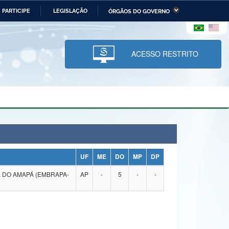
PARTICIPE
LEGISLAÇÃO
ÓRGÃOS DO GOVERNO
stério da Economia
Ministério da Infraestrutura
stério de Minas e Energia
Ministério da Ciência,
Tecnologia, Inovações e
ACESSO RESTRITO
Comunicações
tério da Mulher, da Família
Secretaria-Geral
s Direitos Humanos
lto
UF
ME
DO
MP
DP
 DO AMAPÁ (EMBRAPA-
AP
-
5
-
-