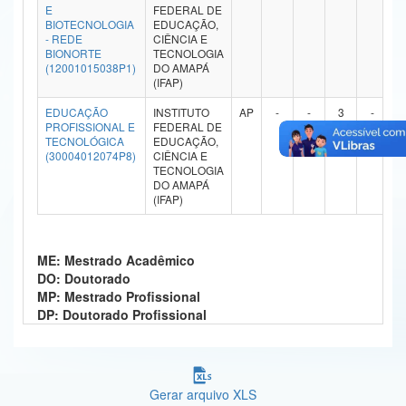
E
FEDERAL DE
Ministério da Ciência, Tecnologia, Inovações e Comunicações
BIOTECNOLOGIA
EDUCAÇÃO,
- REDE
CIÊNCIA E
BIONORTE
TECNOLOGIA
Ministério do Meio Ambiente
(12001015038P1)
DO AMAPÁ
(IFAP)
Ministério do Turismo
EDUCAÇÃO
INSTITUTO
AP
-
-
3
-
PROFISSIONAL E
FEDERAL DE
Ministério do Desenvolvimento Regional
TECNOLÓGICA
EDUCAÇÃO,
(30004012074P8)
CIÊNCIA E
Controladoria-Geral da União
TECNOLOGIA
DO AMAPÁ
(IFAP)
Ministério da Mulher, da Família e dos Direitos Humanos
Secretaria-Geral
ME: Mestrado Acadêmico
DO: Doutorado
Secretaria de Governo
MP: Mestrado Profissional
DP: Doutorado Profissional
Gabinete de Segurança Institucional
Advocacia-Geral da União
Banco Central do Brasil
Gerar arquivo XLS