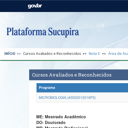
Casa Civil
Ministério da Justiça e
Segurança Pública
Ministério da Agricultura,
Ministério da Educação
Pecuária e Abastecimento
Ministério do Meio Ambiente
Ministério do Turismo
INÍCIO
Cursos Avaliados e Reconhecidos
Nota 5
Área de Ava
Secretaria de Governo
Gabinete de Segurança
Institucional
Cursos Avaliados e Reconhecidos
Programa
MICROBIOLOGIA (40002012016P3)
ME: Mestrado Acadêmico
DO: Doutorado