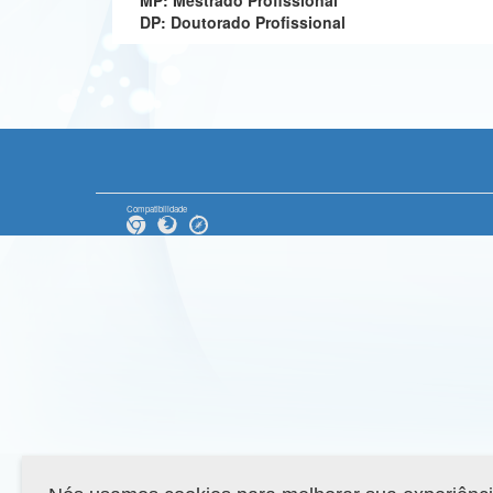
MP: Mestrado Profissional
DP: Doutorado Profissional
Compatibilidade