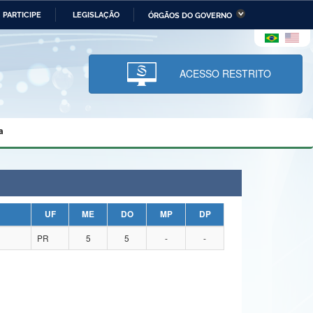
PARTICIPE
LEGISLAÇÃO
ÓRGÃOS DO GOVERNO
stério da Economia
Ministério da Infraestrutura
stério de Minas e Energia
Ministério da Ciência,
Tecnologia, Inovações e
ACESSO RESTRITO
Comunicações
tério da Mulher, da Família
Secretaria-Geral
s Direitos Humanos
a
lto
UF
ME
DO
MP
DP
PR
5
5
-
-