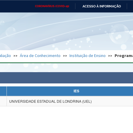
ACESSO À INFORMAÇÃO
CORONAVÍRUS (COVID-19)
Ministério da Defesa
Ministério das Relações
Mini
Exteriores
IR
PARA
O
CONTEÚDO
Ministério da Cidadania
Ministério da Saúde
Mini
Ministério do Desenvolvimento
Controladoria-Geral da União
Minis
Regional
e do
liação
Área de Conhecimento
Instituição de Ensino
Program
Advocacia-Geral da União
Banco Central do Brasil
Plana
IES
UNIVERSIDADE ESTADUAL DE LONDRINA (UEL)