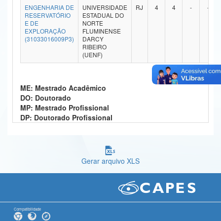
ENGENHARIA DE
UNIVERSIDADE
RJ
4
4
-
-
Ministério da Ciência, Tecnologia, Inovações e Comunicações
RESERVATÓRIO
ESTADUAL DO
E DE
NORTE
EXPLORAÇÃO
FLUMINENSE
Ministério do Meio Ambiente
(31033016009P3)
DARCY
RIBEIRO
Ministério do Turismo
(UENF)
Ministério do Desenvolvimento Regional
ME: Mestrado Acadêmico
Controladoria-Geral da União
DO: Doutorado
MP: Mestrado Profissional
Ministério da Mulher, da Família e dos Direitos Humanos
DP: Doutorado Profissional
Secretaria-Geral
Secretaria de Governo
Gerar arquivo XLS
Gabinete de Segurança Institucional
Advocacia-Geral da União
Banco Central do Brasil
Compatibilidade