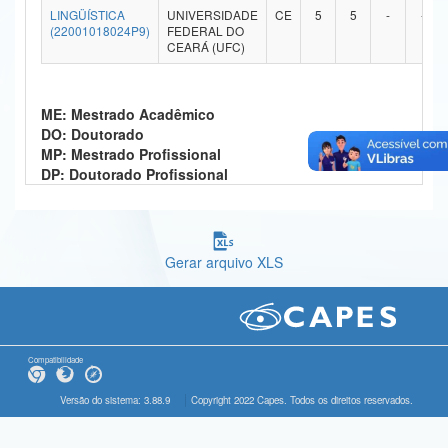
LINGÜÍSTICA
UNIVERSIDADE
CE
5
5
-
-
Ministério da Ciência, Tecnologia, Inovações e Comunicações
(22001018024P9)
FEDERAL DO
CEARÁ (UFC)
Ministério do Meio Ambiente
Ministério do Turismo
ME: Mestrado Acadêmico
DO: Doutorado
Ministério do Desenvolvimento Regional
MP: Mestrado Profissional
DP: Doutorado Profissional
Controladoria-Geral da União
Ministério da Mulher, da Família e dos Direitos Humanos
Gerar arquivo XLS
Secretaria-Geral
Secretaria de Governo
Gabinete de Segurança Institucional
Compatibilidade
Advocacia-Geral da União
Versão do sistema: 3.88.9
Copyright 2022 Capes. Todos os direitos reservados.
Banco Central do Brasil