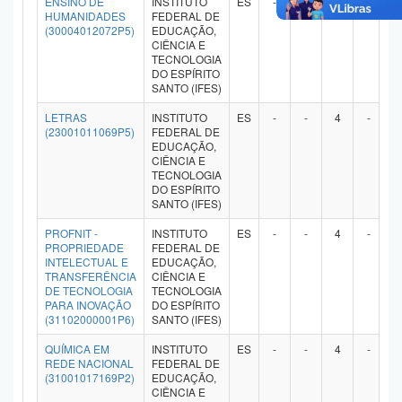
ENSINO DE
INSTITUTO
ES
-
-
4
-
HUMANIDADES
FEDERAL DE
(30004012072P5)
EDUCAÇÃO,
CIÊNCIA E
TECNOLOGIA
DO ESPÍRITO
SANTO (IFES)
LETRAS
INSTITUTO
ES
-
-
4
-
(23001011069P5)
FEDERAL DE
EDUCAÇÃO,
CIÊNCIA E
TECNOLOGIA
DO ESPÍRITO
SANTO (IFES)
PROFNIT -
INSTITUTO
ES
-
-
4
-
PROPRIEDADE
FEDERAL DE
INTELECTUAL E
EDUCAÇÃO,
TRANSFERÊNCIA
CIÊNCIA E
DE TECNOLOGIA
TECNOLOGIA
PARA INOVAÇÃO
DO ESPÍRITO
(31102000001P6)
SANTO (IFES)
QUÍMICA EM
INSTITUTO
ES
-
-
4
-
REDE NACIONAL
FEDERAL DE
(31001017169P2)
EDUCAÇÃO,
CIÊNCIA E