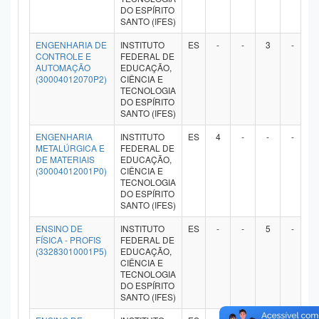
DO ESPÍRITO
Planalto
SANTO (IFES)
ENGENHARIA DE
INSTITUTO
ES
-
-
3
-
CONTROLE E
FEDERAL DE
AUTOMAÇÃO
EDUCAÇÃO,
(30004012070P2)
CIÊNCIA E
TECNOLOGIA
DO ESPÍRITO
SANTO (IFES)
ENGENHARIA
INSTITUTO
ES
4
-
-
-
METALÚRGICA E
FEDERAL DE
DE MATERIAIS
EDUCAÇÃO,
(30004012001P0)
CIÊNCIA E
TECNOLOGIA
DO ESPÍRITO
SANTO (IFES)
ENSINO DE
INSTITUTO
ES
-
-
5
-
FÍSICA - PROFIS
FEDERAL DE
(33283010001P5)
EDUCAÇÃO,
CIÊNCIA E
TECNOLOGIA
DO ESPÍRITO
SANTO (IFES)