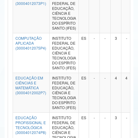
(30004012073P1)
FEDERAL DE
Ministério da Ciência, Tecnologia, Inovações e Comunicações
EDUCAÇÃO,
CIÊNCIA E
TECNOLOGIA
Ministério do Meio Ambiente
DO ESPÍRITO
SANTO (IFES)
Ministério do Turismo
COMPUTAÇÃO
INSTITUTO
ES
-
-
3
-
APLICADA
FEDERAL DE
Ministério do Desenvolvimento Regional
(30004012075P4)
EDUCAÇÃO,
CIÊNCIA E
Controladoria-Geral da União
TECNOLOGIA
DO ESPÍRITO
SANTO (IFES)
Ministério da Mulher, da Família e dos Direitos Humanos
EDUCAÇÃO EM
INSTITUTO
ES
-
-
4
4
Secretaria-Geral
CIÊNCIAS E
FEDERAL DE
MATEMÁTICA
EDUCAÇÃO,
(30004012002P7)
CIÊNCIA E
Secretaria de Governo
TECNOLOGIA
DO ESPÍRITO
Gabinete de Segurança Institucional
SANTO (IFES)
EDUCAÇÃO
INSTITUTO
ES
-
-
3
-
Advocacia-Geral da União
PROFISSIONAL E
FEDERAL DE
TECNOLÓGICA
EDUCAÇÃO,
Banco Central do Brasil
(30004012074P8)
CIÊNCIA E
TECNOLOGIA