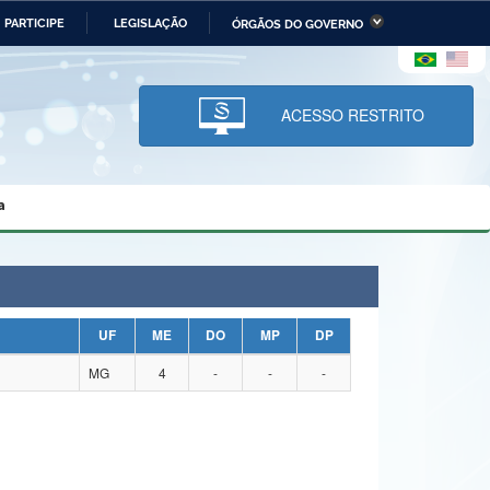
PARTICIPE
LEGISLAÇÃO
ÓRGÃOS DO GOVERNO
stério da Economia
Ministério da Infraestrutura
stério de Minas e Energia
Ministério da Ciência,
Tecnologia, Inovações e
ACESSO RESTRITO
Comunicações
tério da Mulher, da Família
Secretaria-Geral
s Direitos Humanos
a
lto
UF
ME
DO
MP
DP
MG
4
-
-
-