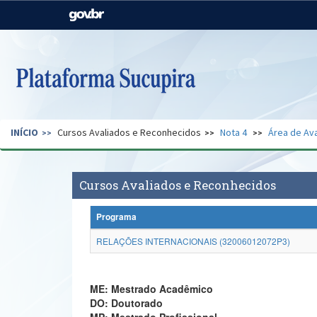
Casa Civil
Ministério da Justiça e
Segurança Pública
Ministério da Agricultura,
Ministério da Educação
Pecuária e Abastecimento
Ministério do Meio Ambiente
Ministério do Turismo
INÍCIO
Cursos Avaliados e Reconhecidos
Nota 4
Área de Ava
Secretaria de Governo
Gabinete de Segurança
Institucional
Cursos Avaliados e Reconhecidos
Programa
RELAÇÕES INTERNACIONAIS (32006012072P3)
ME: Mestrado Acadêmico
DO: Doutorado