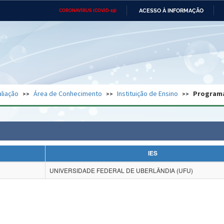
ACESSO À INFORMAÇÃO
CORONAVÍRUS (COVID-19)
Ministério da Defesa
Ministério das Relações
Mini
Exteriores
IR
PARA
O
CONTEÚDO
Ministério da Cidadania
Ministério da Saúde
Mini
Ministério do Desenvolvimento
Controladoria-Geral da União
Minis
Regional
e do
liação
Área de Conhecimento
Instituição de Ensino
Program
Advocacia-Geral da União
Banco Central do Brasil
Plana
IES
UNIVERSIDADE FEDERAL DE UBERLÂNDIA (UFU)