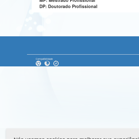
MP: Mestrado Profissional
DP: Doutorado Profissional
Compatibilidade