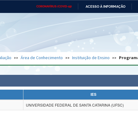
ACESSO À INFORMAÇÃO
CORONAVÍRUS (COVID-19)
Ministério da Defesa
Ministério das Relações
Mini
Exteriores
IR
PARA
O
CONTEÚDO
Ministério da Cidadania
Ministério da Saúde
Mini
Ministério do Desenvolvimento
Controladoria-Geral da União
Minis
Regional
e do
liação
Área de Conhecimento
Instituição de Ensino
Program
Advocacia-Geral da União
Banco Central do Brasil
Plana
IES
UNIVERSIDADE FEDERAL DE SANTA CATARINA (UFSC)