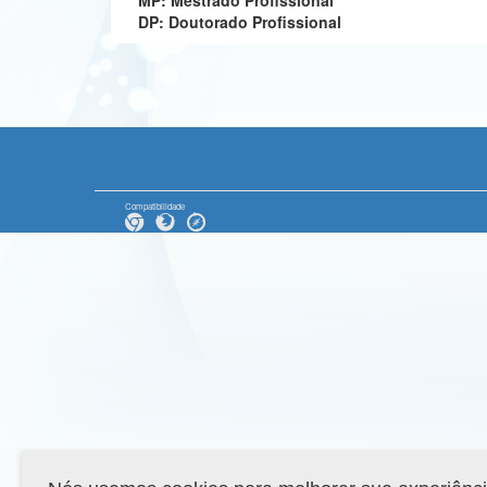
MP: Mestrado Profissional
DP: Doutorado Profissional
Compatibilidade