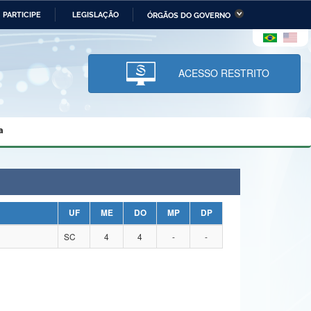
PARTICIPE
LEGISLAÇÃO
ÓRGÃOS DO GOVERNO
stério da Economia
Ministério da Infraestrutura
stério de Minas e Energia
Ministério da Ciência,
Tecnologia, Inovações e
ACESSO RESTRITO
Comunicações
tério da Mulher, da Família
Secretaria-Geral
s Direitos Humanos
a
lto
UF
ME
DO
MP
DP
SC
4
4
-
-