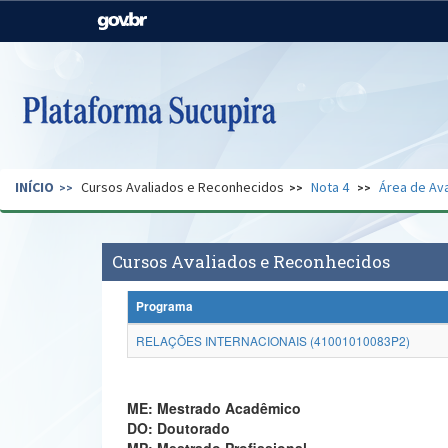
Casa Civil
Ministério da Justiça e
Segurança Pública
Ministério da Agricultura,
Ministério da Educação
Pecuária e Abastecimento
Ministério do Meio Ambiente
Ministério do Turismo
INÍCIO
Cursos Avaliados e Reconhecidos
Nota 4
Área de Ava
Secretaria de Governo
Gabinete de Segurança
Institucional
Cursos Avaliados e Reconhecidos
Programa
RELAÇÕES INTERNACIONAIS (41001010083P2)
ME: Mestrado Acadêmico
DO: Doutorado