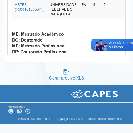
ARTES
UNIVERSIDADE
PA
5
5
-
-
Ministério da Ciência, Tecnologia, Inovações e Comunicações
(15001016055P1)
FEDERAL DO
PARÁ (UFPA)
Ministério do Meio Ambiente
Ministério do Turismo
ME: Mestrado Acadêmico
DO: Doutorado
Ministério do Desenvolvimento Regional
MP: Mestrado Profissional
DP: Doutorado Profissional
Controladoria-Geral da União
Ministério da Mulher, da Família e dos Direitos Humanos
Gerar arquivo XLS
Secretaria-Geral
Secretaria de Governo
Gabinete de Segurança Institucional
Compatibilidade
Advocacia-Geral da União
Versão do sistema: 3.88.9
Copyright 2022 Capes. Todos os direitos reservados.
Banco Central do Brasil