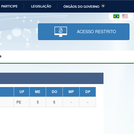
PARTICIPE
LEGISLAÇÃO
ÓRGÃOS DO GOVERNO
stério da Economia
Ministério da Infraestrutura
stério de Minas e Energia
Ministério da Ciência,
Tecnologia, Inovações e
ACESSO RESTRITO
Comunicações
tério da Mulher, da Família
Secretaria-Geral
s Direitos Humanos
a
lto
UF
ME
DO
MP
DP
PE
5
5
-
-