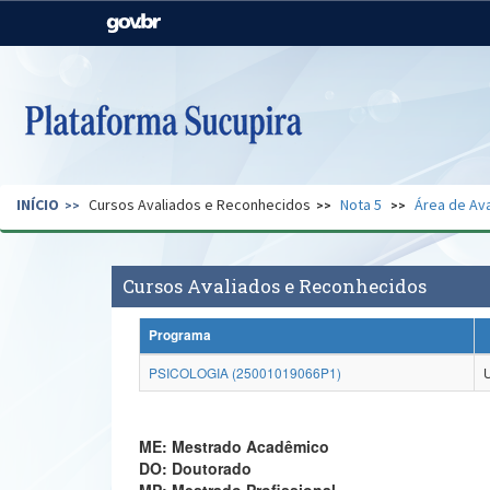
Casa Civil
Ministério da Justiça e
Segurança Pública
Ministério da Agricultura,
Ministério da Educação
Pecuária e Abastecimento
Ministério do Meio Ambiente
Ministério do Turismo
INÍCIO
Cursos Avaliados e Reconhecidos
Nota 5
Área de Ava
Secretaria de Governo
Gabinete de Segurança
Institucional
Cursos Avaliados e Reconhecidos
Programa
PSICOLOGIA (25001019066P1)
ME: Mestrado Acadêmico
DO: Doutorado