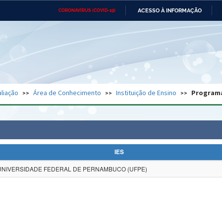
ACESSO À INFORMAÇÃO
CORONAVÍRUS (COVID-19)
Ministério da Defesa
Ministério das Relações
Mini
Exteriores
IR
PARA
O
CONTEÚDO
Ministério da Cidadania
Ministério da Saúde
Mini
Ministério do Desenvolvimento
Controladoria-Geral da União
Minis
Regional
e do
liação
Área de Conhecimento
Instituição de Ensino
Program
Advocacia-Geral da União
Banco Central do Brasil
Plana
IES
UNIVERSIDADE FEDERAL DE PERNAMBUCO (UFPE)