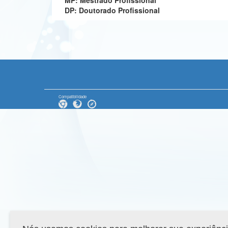
MP: Mestrado Profissional
DP: Doutorado Profissional
Compatibilidade