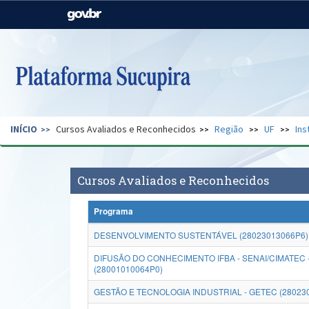
Casa Civil
Ministério da Justiça e
Segurança Pública
Ministério da Agricultura,
Ministério da Educação
Pecuária e Abastecimento
Ministério do Meio Ambiente
Ministério do Turismo
INÍCIO
Cursos Avaliados e Reconhecidos
Região
UF
Ins
Secretaria de Governo
Gabinete de Segurança
Institucional
Cursos Avaliados e Reconhecidos
Programa
DESENVOLVIMENTO SUSTENTÁVEL (28023013066P6)
DIFUSÃO DO CONHECIMENTO IFBA - SENAI/CIMATEC -
(28001010064P0)
GESTÃO E TECNOLOGIA INDUSTRIAL - GETEC (28023