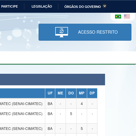
PARTICIPE
LEGISLAÇÃO
ÓRGÃOS DO GOVERNO
stério da Economia
Ministério da Infraestrutura
stério de Minas e Energia
Ministério da Ciência,
Tecnologia, Inovações e
ACESSO RESTRITO
Comunicações
tério da Mulher, da Família
Secretaria-Geral
s Direitos Humanos
lto
UF
ME
DO
MP
DP
MATEC (SENAI-CIMATEC)
BA
-
-
4
-
MATEC (SENAI-CIMATEC)
BA
-
5
-
-
MATEC (SENAI-CIMATEC)
BA
-
-
5
-