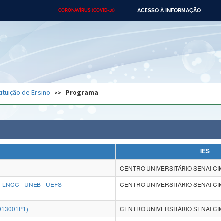
ACESSO À INFORMAÇÃO
CORONAVÍRUS (COVID-19)
Ministério da Defesa
Ministério das Relações
Mini
Exteriores
IR
PARA
O
CONTEÚDO
Ministério da Cidadania
Ministério da Saúde
Mini
Ministério do Desenvolvimento
Controladoria-Geral da União
Minis
Regional
e do
tituição de Ensino
Programa
Advocacia-Geral da União
Banco Central do Brasil
Plana
IES
CENTRO UNIVERSITÁRIO SENAI CI
 LNCC - UNEB - UEFS
CENTRO UNIVERSITÁRIO SENAI CI
013001P1)
CENTRO UNIVERSITÁRIO SENAI CI