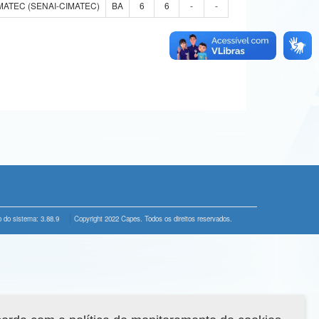
MATEC (SENAI-CIMATEC)
BA
6
6
-
-
 do sistema: 3.88.9
Copyright 2022 Capes. Todos os direitos reservados.