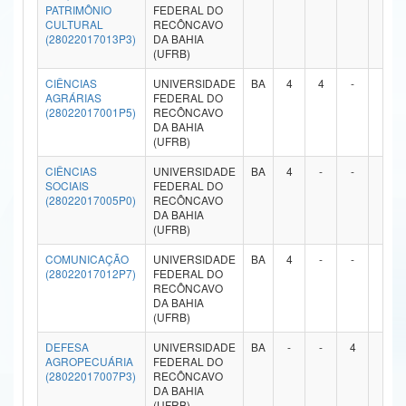
PATRIMÔNIO
FEDERAL DO
Ministério da Ciência, Tecnologia, Inovações e Comunicações
CULTURAL
RECÔNCAVO
(28022017013P3)
DA BAHIA
(UFRB)
Ministério do Meio Ambiente
CIÊNCIAS
UNIVERSIDADE
BA
4
4
-
-
Ministério do Turismo
AGRÁRIAS
FEDERAL DO
(28022017001P5)
RECÔNCAVO
DA BAHIA
Ministério do Desenvolvimento Regional
(UFRB)
Controladoria-Geral da União
CIÊNCIAS
UNIVERSIDADE
BA
4
-
-
-
SOCIAIS
FEDERAL DO
(28022017005P0)
RECÔNCAVO
Ministério da Mulher, da Família e dos Direitos Humanos
DA BAHIA
(UFRB)
Secretaria-Geral
COMUNICAÇÃO
UNIVERSIDADE
BA
4
-
-
-
(28022017012P7)
FEDERAL DO
Secretaria de Governo
RECÔNCAVO
DA BAHIA
Gabinete de Segurança Institucional
(UFRB)
DEFESA
UNIVERSIDADE
BA
-
-
4
-
Advocacia-Geral da União
AGROPECUÁRIA
FEDERAL DO
(28022017007P3)
RECÔNCAVO
Banco Central do Brasil
DA BAHIA
(UFRB)