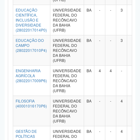
Planalto
EDUCAÇÃO
UNIVERSIDADE
BA
-
-
3
-
CIENTÍFICA,
FEDERAL DO
INCLUSÃO E
RECÔNCAVO
DIVERSIDADE
DA BAHIA
(28022017014P0)
(UFRB)
EDUCAÇÃO DO
UNIVERSIDADE
BA
-
-
3
-
CAMPO
FEDERAL DO
(28022017010P4)
RECÔNCAVO
DA BAHIA
(UFRB)
ENGENHARIA
UNIVERSIDADE
BA
4
4
-
-
AGRÍCOLA
FEDERAL DO
(28022017009P6)
RECÔNCAVO
DA BAHIA
(UFRB)
FILOSOFIA
UNIVERSIDADE
BA
-
-
4
-
(40001016170P6)
FEDERAL DO
RECÔNCAVO
DA BAHIA
(UFRB)
GESTÃO DE
UNIVERSIDADE
BA
-
-
4
-
POLÍTICAS
FEDERAL DO