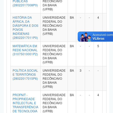
PÚBLICAS
RECÔNCAVO
(28022017008P0)
DA BAHIA
(UFRB)
HISTÓRIA DA
UNIVERSIDADE
BA
-
-
4
-
ÁFRICA, DA
FEDERAL DO
DIÁSPORA E DOS
RECÔNCAVO
POVOS
DA BAHIA
INDÍGENAS
(UFRB)
(28022017011P0)
MATEMÁTICA EM
UNIVERSIDADE
BA
-
-
5
-
REDE NACIONAL
FEDERAL DO
(31075010001P2)
RECÔNCAVO
DA BAHIA
(UFRB)
POLÍTICA SOCIAL
UNIVERSIDADE
BA
3
-
-
-
E TERRITÓRIOS
FEDERAL DO
(28022017015P6)
RECÔNCAVO
DA BAHIA
(UFRB)
PROFNIT -
UNIVERSIDADE
BA
-
-
4
-
PROPRIEDADE
FEDERAL DO
INTELECTUAL E
RECÔNCAVO
TRANSFERÊNCIA
DA BAHIA
DE TECNOLOGIA
(UFRB)