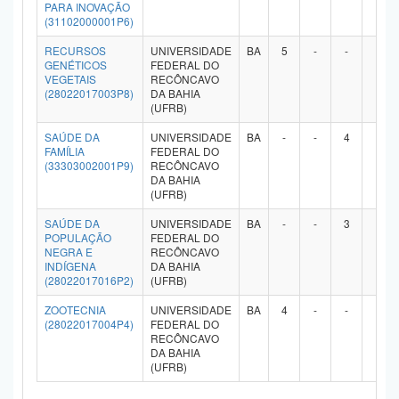
PARA INOVAÇÃO
(31102000001P6)
RECURSOS
UNIVERSIDADE
BA
5
-
-
-
GENÉTICOS
FEDERAL DO
VEGETAIS
RECÔNCAVO
(28022017003P8)
DA BAHIA
(UFRB)
SAÚDE DA
UNIVERSIDADE
BA
-
-
4
-
FAMÍLIA
FEDERAL DO
(33303002001P9)
RECÔNCAVO
DA BAHIA
(UFRB)
SAÚDE DA
UNIVERSIDADE
BA
-
-
3
-
POPULAÇÃO
FEDERAL DO
NEGRA E
RECÔNCAVO
INDÍGENA
DA BAHIA
(28022017016P2)
(UFRB)
ZOOTECNIA
UNIVERSIDADE
BA
4
-
-
-
(28022017004P4)
FEDERAL DO
RECÔNCAVO
DA BAHIA
(UFRB)