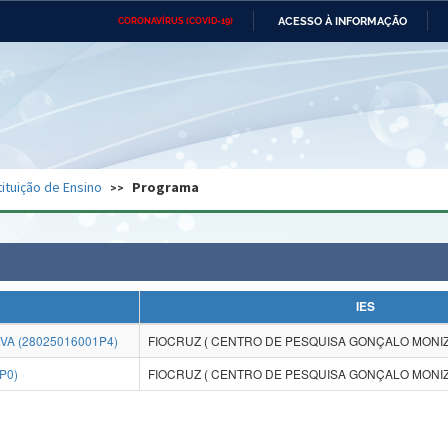
ACESSO À INFORMAÇÃO
CORONAVÍRUS (COVID-19)
Ministério da Defesa
Ministério das Relações
Mini
Exteriores
IR
PARA
O
CONTEÚDO
Ministério da Cidadania
Ministério da Saúde
Mini
Ministério do Desenvolvimento
Controladoria-Geral da União
Minis
Regional
e do
tituição de Ensino
Programa
Advocacia-Geral da União
Banco Central do Brasil
Plana
IES
VA (28025016001P4)
FIOCRUZ ( CENTRO DE PESQUISA GONÇALO MONIZ
P0)
FIOCRUZ ( CENTRO DE PESQUISA GONÇALO MONIZ