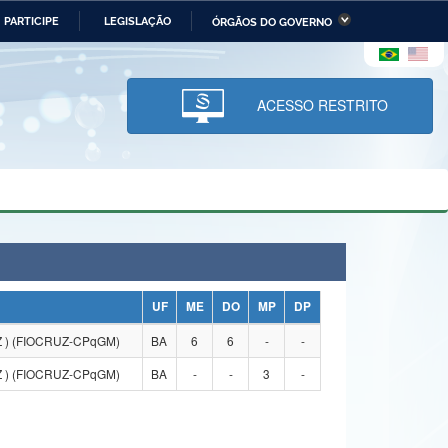
PARTICIPE
LEGISLAÇÃO
ÓRGÃOS DO GOVERNO
stério da Economia
Ministério da Infraestrutura
stério de Minas e Energia
Ministério da Ciência,
Tecnologia, Inovações e
ACESSO RESTRITO
Comunicações
tério da Mulher, da Família
Secretaria-Geral
s Direitos Humanos
lto
UF
ME
DO
MP
DP
 ) (FIOCRUZ-CPqGM)
BA
6
6
-
-
 ) (FIOCRUZ-CPqGM)
BA
-
-
3
-