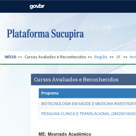
Casa Civil
Ministério da Justiça e
Segurança Pública
Ministério da Agricultura,
Ministério da Educação
Pecuária e Abastecimento
Ministério do Meio Ambiente
Ministério do Turismo
INÍCIO
Cursos Avaliados e Reconhecidos
Região
UF
Ins
Secretaria de Governo
Gabinete de Segurança
Institucional
Cursos Avaliados e Reconhecidos
Programa
BIOTECNOLOGIA EM SAÚDE E MEDICINA INVESTIGATI
PESQUISA CLINICA E TRANSLACIONAL (28025016002
ME: Mestrado Acadêmico