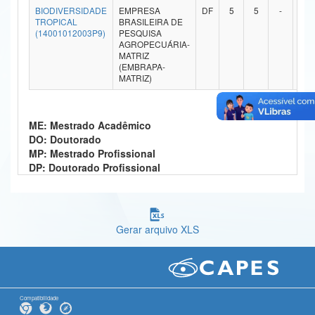
BIODIVERSIDADE
EMPRESA
DF
5
5
-
-
Ministério da Ciência, Tecnologia, Inovações e Comunicações
TROPICAL
BRASILEIRA DE
(14001012003P9)
PESQUISA
AGROPECUÁRIA-
Ministério do Meio Ambiente
MATRIZ
(EMBRAPA-
Ministério do Turismo
MATRIZ)
Ministério do Desenvolvimento Regional
ME: Mestrado Acadêmico
Controladoria-Geral da União
DO: Doutorado
MP: Mestrado Profissional
Ministério da Mulher, da Família e dos Direitos Humanos
DP: Doutorado Profissional
Secretaria-Geral
Secretaria de Governo
Gerar arquivo XLS
Gabinete de Segurança Institucional
Advocacia-Geral da União
Banco Central do Brasil
Compatibilidade