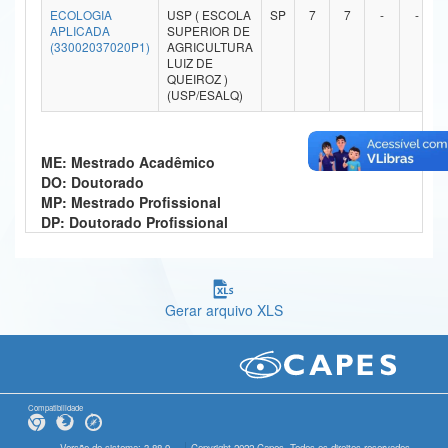
ECOLOGIA
USP ( ESCOLA
SP
7
7
-
-
Ministério da Ciência, Tecnologia, Inovações e Comunicações
APLICADA
SUPERIOR DE
(33002037020P1)
AGRICULTURA
LUIZ DE
Ministério do Meio Ambiente
QUEIROZ )
(USP/ESALQ)
Ministério do Turismo
Ministério do Desenvolvimento Regional
ME: Mestrado Acadêmico
DO: Doutorado
Controladoria-Geral da União
MP: Mestrado Profissional
DP: Doutorado Profissional
Ministério da Mulher, da Família e dos Direitos Humanos
Secretaria-Geral
Secretaria de Governo
Gerar arquivo XLS
Gabinete de Segurança Institucional
Advocacia-Geral da União
Compatibilidade
Banco Central do Brasil