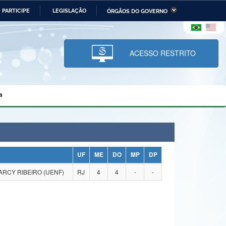
PARTICIPE
LEGISLAÇÃO
ÓRGÃOS DO GOVERNO
stério da Economia
Ministério da Infraestrutura
stério de Minas e Energia
Ministério da Ciência,
Tecnologia, Inovações e
ACESSO RESTRITO
Comunicações
tério da Mulher, da Família
Secretaria-Geral
s Direitos Humanos
a
lto
UF
ME
DO
MP
DP
RCY RIBEIRO (UENF)
RJ
4
4
-
-