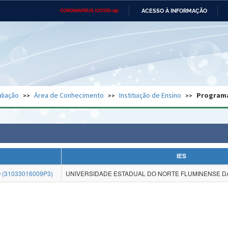
ACESSO À INFORMAÇÃO
CORONAVÍRUS (COVID-19)
Ministério da Defesa
Ministério das Relações
Mini
Exteriores
IR
PARA
O
CONTEÚDO
Ministério da Cidadania
Ministério da Saúde
Mini
Ministério do Desenvolvimento
Controladoria-Geral da União
Minis
Regional
e do
liação
Área de Conhecimento
Instituição de Ensino
Program
Advocacia-Geral da União
Banco Central do Brasil
Plana
IES
(31033016009P3)
UNIVERSIDADE ESTADUAL DO NORTE FLUMINENSE DA