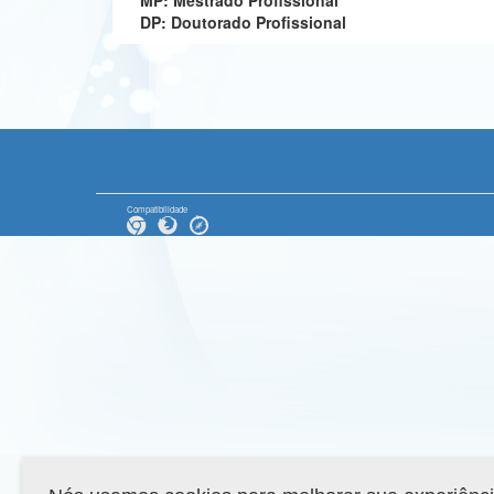
MP: Mestrado Profissional
DP: Doutorado Profissional
Compatibilidade