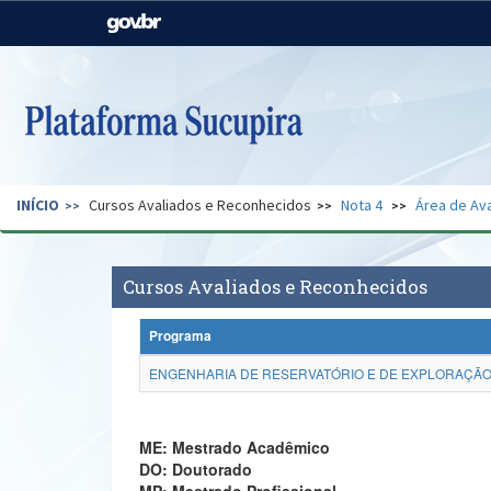
Casa Civil
Ministério da Justiça e
Segurança Pública
Ministério da Agricultura,
Ministério da Educação
Pecuária e Abastecimento
Ministério do Meio Ambiente
Ministério do Turismo
INÍCIO
Cursos Avaliados e Reconhecidos
Nota 4
Área de Ava
Secretaria de Governo
Gabinete de Segurança
Institucional
Cursos Avaliados e Reconhecidos
Programa
ENGENHARIA DE RESERVATÓRIO E DE EXPLORAÇÃO 
ME: Mestrado Acadêmico
DO: Doutorado