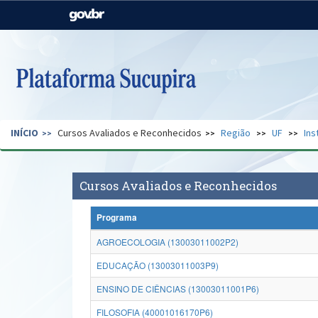
Casa Civil
Ministério da Justiça e
Segurança Pública
Ministério da Agricultura,
Ministério da Educação
Pecuária e Abastecimento
Ministério do Meio Ambiente
Ministério do Turismo
INÍCIO
Cursos Avaliados e Reconhecidos
Região
UF
Ins
Secretaria de Governo
Gabinete de Segurança
Institucional
Cursos Avaliados e Reconhecidos
Programa
AGROECOLOGIA (13003011002P2)
EDUCAÇÃO (13003011003P9)
ENSINO DE CIÊNCIAS (13003011001P6)
FILOSOFIA (40001016170P6)