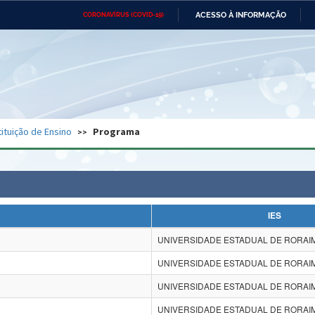
ACESSO À INFORMAÇÃO
CORONAVÍRUS (COVID-19)
Ministério da Defesa
Ministério das Relações
Mini
Exteriores
IR
PARA
O
CONTEÚDO
Ministério da Cidadania
Ministério da Saúde
Mini
Ministério do Desenvolvimento
Controladoria-Geral da União
Minis
Regional
e do
tituição de Ensino
Programa
Advocacia-Geral da União
Banco Central do Brasil
Plana
IES
UNIVERSIDADE ESTADUAL DE RORAI
UNIVERSIDADE ESTADUAL DE RORAI
UNIVERSIDADE ESTADUAL DE RORAI
UNIVERSIDADE ESTADUAL DE RORAI