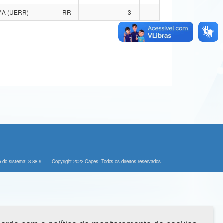
MA (UERR)
RR
-
-
3
-
 do sistema: 3.88.9
Copyright 2022 Capes. Todos os direitos reservados.