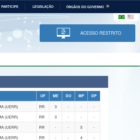
PARTICIPE
LEGISLAÇÃO
ÓRGÃOS DO GOVERNO
stério da Economia
Ministério da Infraestrutura
stério de Minas e Energia
Ministério da Ciência,
Tecnologia, Inovações e
ACESSO RESTRITO
Comunicações
tério da Mulher, da Família
Secretaria-Geral
s Direitos Humanos
lto
UF
ME
DO
MP
DP
MA (UERR)
RR
3
-
-
-
MA (UERR)
RR
3
-
-
-
MA (UERR)
RR
-
-
5
-
MA (UERR)
RR
-
-
4
-