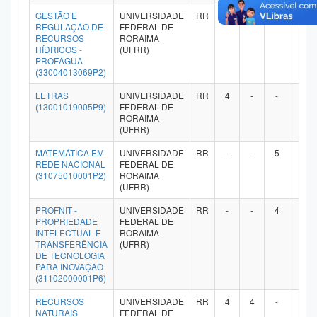
GESTÃO E
UNIVERSIDADE
RR
-
-
4
-
REGULAÇÃO DE
FEDERAL DE
RECURSOS
RORAIMA
HÍDRICOS -
(UFRR)
PROFÁGUA
(33004013069P2)
LETRAS
UNIVERSIDADE
RR
4
-
-
-
(13001019005P9)
FEDERAL DE
RORAIMA
(UFRR)
MATEMÁTICA EM
UNIVERSIDADE
RR
-
-
5
-
REDE NACIONAL
FEDERAL DE
(31075010001P2)
RORAIMA
(UFRR)
PROFNIT -
UNIVERSIDADE
RR
-
-
4
-
PROPRIEDADE
FEDERAL DE
INTELECTUAL E
RORAIMA
TRANSFERÊNCIA
(UFRR)
DE TECNOLOGIA
PARA INOVAÇÃO
(31102000001P6)
RECURSOS
UNIVERSIDADE
RR
4
4
-
-
NATURAIS
FEDERAL DE