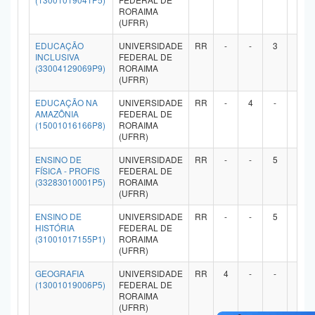
RORAIMA
Planalto
(UFRR)
EDUCAÇÃO
UNIVERSIDADE
RR
-
-
3
-
INCLUSIVA
FEDERAL DE
(33004129069P9)
RORAIMA
(UFRR)
EDUCAÇÃO NA
UNIVERSIDADE
RR
-
4
-
-
AMAZÔNIA
FEDERAL DE
(15001016166P8)
RORAIMA
(UFRR)
ENSINO DE
UNIVERSIDADE
RR
-
-
5
-
FÍSICA - PROFIS
FEDERAL DE
(33283010001P5)
RORAIMA
(UFRR)
ENSINO DE
UNIVERSIDADE
RR
-
-
5
5
HISTÓRIA
FEDERAL DE
(31001017155P1)
RORAIMA
(UFRR)
GEOGRAFIA
UNIVERSIDADE
RR
4
-
-
-
(13001019006P5)
FEDERAL DE
RORAIMA
(UFRR)