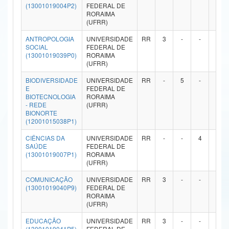
(13001019004P2)
FEDERAL DE
Ministério da Ciência, Tecnologia, Inovações e Comunicações
RORAIMA
(UFRR)
Ministério do Meio Ambiente
ANTROPOLOGIA
UNIVERSIDADE
RR
3
-
-
-
SOCIAL
FEDERAL DE
Ministério do Turismo
(13001019039P0)
RORAIMA
(UFRR)
Ministério do Desenvolvimento Regional
BIODIVERSIDADE
UNIVERSIDADE
RR
-
5
-
-
E
FEDERAL DE
Controladoria-Geral da União
BIOTECNOLOGIA
RORAIMA
- REDE
(UFRR)
BIONORTE
Ministério da Mulher, da Família e dos Direitos Humanos
(12001015038P1)
Secretaria-Geral
CIÊNCIAS DA
UNIVERSIDADE
RR
-
-
4
-
SAÚDE
FEDERAL DE
(13001019007P1)
RORAIMA
Secretaria de Governo
(UFRR)
Gabinete de Segurança Institucional
COMUNICAÇÃO
UNIVERSIDADE
RR
3
-
-
-
(13001019040P9)
FEDERAL DE
RORAIMA
Advocacia-Geral da União
(UFRR)
Banco Central do Brasil
EDUCAÇÃO
UNIVERSIDADE
RR
3
-
-
-
(13001019041P5)
FEDERAL DE