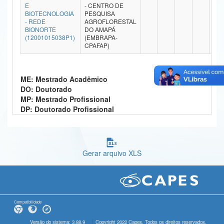
E
- CENTRO DE
Ministério da Ciência, Tecnologia, Inovações e Comunicações
BIOTECNOLOGIA
PESQUISA
- REDE
AGROFLORESTAL
BIONORTE
DO AMAPÁ
Ministério do Meio Ambiente
(12001015038P1)
(EMBRAPA-
CPAFAP)
Ministério do Turismo
Ministério do Desenvolvimento Regional
ME: Mestrado Acadêmico
DO: Doutorado
Controladoria-Geral da União
MP: Mestrado Profissional
DP: Doutorado Profissional
Ministério da Mulher, da Família e dos Direitos Humanos
Secretaria-Geral
Gerar arquivo XLS
Secretaria de Governo
Gabinete de Segurança Institucional
Advocacia-Geral da União
Compatibilidade
Banco Central do Brasil
Versão do sistema: 3.88.9
Copyright 2022 Capes. Todos os direitos reservados.