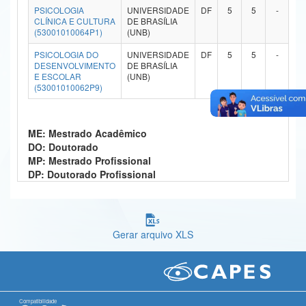
PSICOLOGIA
UNIVERSIDADE
DF
5
5
-
-
Ministério da Ciência, Tecnologia, Inovações e Comunicações
CLÍNICA E CULTURA
DE BRASÍLIA
(53001010064P1)
(UNB)
Ministério do Meio Ambiente
PSICOLOGIA DO
UNIVERSIDADE
DF
5
5
-
-
DESENVOLVIMENTO
DE BRASÍLIA
Ministério do Turismo
E ESCOLAR
(UNB)
(53001010062P9)
Ministério do Desenvolvimento Regional
Controladoria-Geral da União
ME: Mestrado Acadêmico
DO: Doutorado
Ministério da Mulher, da Família e dos Direitos Humanos
MP: Mestrado Profissional
DP: Doutorado Profissional
Secretaria-Geral
Secretaria de Governo
Gerar arquivo XLS
Gabinete de Segurança Institucional
Advocacia-Geral da União
Banco Central do Brasil
Compatibilidade