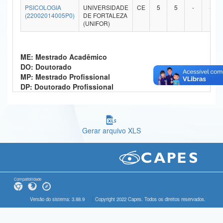
PSICOLOGIA
UNIVERSIDADE
CE
5
5
-
-
Ministério da Ciência, Tecnologia, Inovações e Comunicações
(22002014005P0)
DE FORTALEZA
(UNIFOR)
Ministério do Meio Ambiente
Ministério do Turismo
ME: Mestrado Acadêmico
DO: Doutorado
Ministério do Desenvolvimento Regional
MP: Mestrado Profissional
DP: Doutorado Profissional
Controladoria-Geral da União
Ministério da Mulher, da Família e dos Direitos Humanos
Gerar arquivo XLS
Secretaria-Geral
Secretaria de Governo
Gabinete de Segurança Institucional
Compatibilidade
Advocacia-Geral da União
Versão do sistema: 3.88.9
Copyright 2022 Capes. Todos os direitos reservados.
Banco Central do Brasil