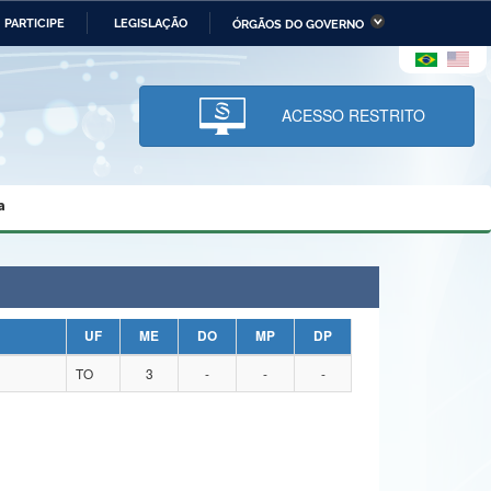
PARTICIPE
LEGISLAÇÃO
ÓRGÃOS DO GOVERNO
stério da Economia
Ministério da Infraestrutura
stério de Minas e Energia
Ministério da Ciência,
Tecnologia, Inovações e
ACESSO RESTRITO
Comunicações
tério da Mulher, da Família
Secretaria-Geral
s Direitos Humanos
a
lto
UF
ME
DO
MP
DP
TO
3
-
-
-