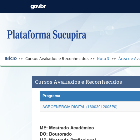
Casa Civil
Ministério da Justiça e
Segurança Pública
Ministério da Agricultura,
Ministério da Educação
Pecuária e Abastecimento
Ministério do Meio Ambiente
Ministério do Turismo
INÍCIO
Cursos Avaliados e Reconhecidos
Nota 3
Área de Ava
Secretaria de Governo
Gabinete de Segurança
Institucional
Cursos Avaliados e Reconhecidos
Programa
AGROENERGIA DIGITAL (16003012005P0)
ME: Mestrado Acadêmico
DO: Doutorado