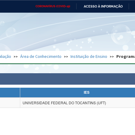
ACESSO À INFORMAÇÃO
CORONAVÍRUS (COVID-19)
Ministério da Defesa
Ministério das Relações
Mini
Exteriores
IR
PARA
O
CONTEÚDO
Ministério da Cidadania
Ministério da Saúde
Mini
Ministério do Desenvolvimento
Controladoria-Geral da União
Minis
Regional
e do
liação
Área de Conhecimento
Instituição de Ensino
Program
Advocacia-Geral da União
Banco Central do Brasil
Plana
IES
UNIVERSIDADE FEDERAL DO TOCANTINS (UFT)