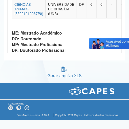
CIÊNCIAS
UNIVERSIDADE
DF
6
6
-
-
Ministério da Ciência, Tecnologia, Inovações e Comunicações
ANIMAIS
DE BRASÍLIA
(53001010067P0)
(UNB)
Ministério do Meio Ambiente
Ministério do Turismo
ME: Mestrado Acadêmico
DO: Doutorado
Ministério do Desenvolvimento Regional
MP: Mestrado Profissional
DP: Doutorado Profissional
Controladoria-Geral da União
Ministério da Mulher, da Família e dos Direitos Humanos
Gerar arquivo XLS
Secretaria-Geral
Secretaria de Governo
Gabinete de Segurança Institucional
Compatibilidade
Advocacia-Geral da União
Versão do sistema: 3.88.9
Copyright 2022 Capes. Todos os direitos reservados.
Banco Central do Brasil