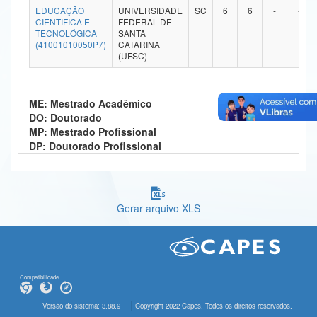
EDUCAÇÃO
UNIVERSIDADE
SC
6
6
-
-
Ministério da Ciência, Tecnologia, Inovações e Comunicações
CIENTIFICA E
FEDERAL DE
TECNOLÓGICA
SANTA
(41001010050P7)
CATARINA
Ministério do Meio Ambiente
(UFSC)
Ministério do Turismo
ME: Mestrado Acadêmico
Ministério do Desenvolvimento Regional
DO: Doutorado
MP: Mestrado Profissional
Controladoria-Geral da União
DP: Doutorado Profissional
Ministério da Mulher, da Família e dos Direitos Humanos
Secretaria-Geral
Gerar arquivo XLS
Secretaria de Governo
Gabinete de Segurança Institucional
Advocacia-Geral da União
Compatibilidade
Banco Central do Brasil
Versão do sistema: 3.88.9
Copyright 2022 Capes. Todos os direitos reservados.