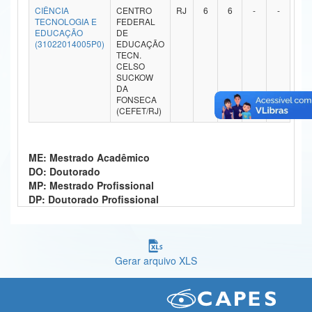
CIÊNCIA
CENTRO
RJ
6
6
-
-
Ministério da Ciência, Tecnologia, Inovações e Comunicações
TECNOLOGIA E
FEDERAL
EDUCAÇÃO
DE
(31022014005P0)
EDUCAÇÃO
Ministério do Meio Ambiente
TECN.
CELSO
Ministério do Turismo
SUCKOW
DA
FONSECA
Ministério do Desenvolvimento Regional
(CEFET/RJ)
Controladoria-Geral da União
ME: Mestrado Acadêmico
Ministério da Mulher, da Família e dos Direitos Humanos
DO: Doutorado
MP: Mestrado Profissional
Secretaria-Geral
DP: Doutorado Profissional
Secretaria de Governo
Gabinete de Segurança Institucional
Gerar arquivo XLS
Advocacia-Geral da União
Banco Central do Brasil