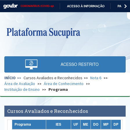
ACESSO À INFORMAÇÃO
PARTICI
CORONAVÍRUS (COVID-19)
Casa Civil
IR
PARA
O
Ministério da Justiça e Segurança Pública
CONTEÚDO
Ministério da Defesa
Ministério das Relações Exteriores
Ministério da Economia
ACESSO RESTRITO
Ministério da Infraestrutura
INÍCIO
Cursos Avaliados e Reconhecidos
Nota 6
Ministério da Agricultura, Pecuária e Abastecimento
Área de Avaliação
Área de Conhecimento
Instituição de Ensino
Programa
Ministério da Educação
Ministério da Cidadania
Cursos Avaliados e Reconhecidos
Ministério da Saúde
Programa
IES
UF
ME
DO
MP
DP
Ministério de Minas e Energia